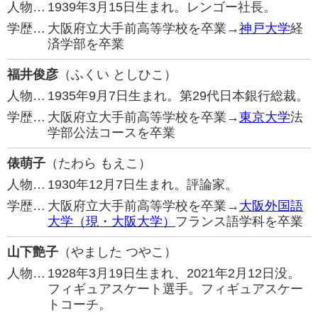
人物…
1939年3月15日生まれ。レンゴー社長。
学歴…
大阪府立大手前高等学校を卒業→
神戸大学
経
済学部を卒業
福井俊彦
（ふくい としひこ）
人物…
1935年9月7日生まれ。第29代日本銀行総裁。
学歴…
大阪府立大手前高等学校を卒業→
東京大学
法
学部公法コースを卒業
俵萌子
（たわら もえこ）
人物…
1930年12月7日生まれ。評論家。
学歴…
大阪府立大手前高等学校を卒業→
大阪外国語
大学（現・大阪大学）
フランス語学科を卒業
山下艶子
（やました つやこ）
人物…
1928年3月19日生まれ、2021年2月12日没。
フィギュアスケート選手。フィギュアスケー
トコーチ。