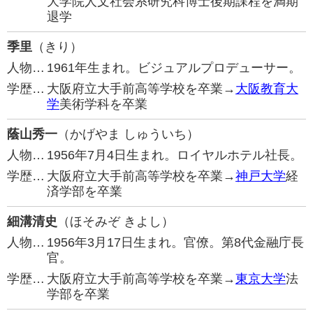
大学院人文社会系研究科博士後期課程を満期
退学
季里
（きり）
人物…
1961年生まれ。ビジュアルプロデューサー。
学歴…
大阪府立大手前高等学校を卒業→
大阪教育大
学
美術学科を卒業
蔭山秀一
（かげやま しゅういち）
人物…
1956年7月4日生まれ。ロイヤルホテル社長。
学歴…
大阪府立大手前高等学校を卒業→
神戸大学
経
済学部を卒業
細溝清史
（ほそみぞ きよし）
人物…
1956年3月17日生まれ。官僚。第8代金融庁長
官。
学歴…
大阪府立大手前高等学校を卒業→
東京大学
法
学部を卒業