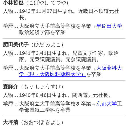
小林哲也
（こばやし てつや）
人物…
1943年11月27日生まれ。近畿日本鉄道元社
長。
学歴…
大阪府立大手前高等学校を卒業→
早稲田大学
政治経済学部を卒業
肥田美代子
（ひだ みよこ）
人物…
1941年3月1日生まれ。児童文学作家。政治
家。元衆議院議員。元参議院議員。
学歴…
大阪府立大手前高等学校を卒業→
大阪薬科大
学（現・大阪医科薬科大学）
を卒業
森詳介
（もり しょうすけ）
人物…
1940年8月6日生まれ。関西電力元社長。
学歴…
大阪府立大手前高等学校を卒業→
京都大学
工
学部電気工学科を卒業
大坪清
（おおつぼ きよし）