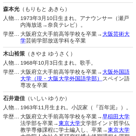
森本光
（もりもと あきら）
人物…
1973年3月10日生まれ。アナウンサー（瀬戸
内海放送→奈良テレビ）。
学歴…
大阪府立大手前高等学校を卒業→
大阪芸術大
学
芸術学部放送学科を卒業
木山裕策
（きやま ゆうさく）
人物…
1968年10月3日生まれ。歌手。
学歴…
大阪府立大手前高等学校を卒業→
大阪外国語
大学（現・大阪大学外国語学部）
スペイン語
専攻を卒業
石井遊佳
（いしい ゆうか）
人物…
1963年11月生まれ。小説家（『百年泥』）。
学歴…
大阪府立大手前高等学校を卒業→
早稲田大学
法学部を卒業→
東京大学
文学部インド哲学仏
教学専修課程に学士編入し、卒業→
東京大学