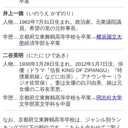
卒業
井上一徳
（いのうえ かずのり）
人物…
1962年7月31日生まれ。政治家。元衆議院議
員。希望の党の元幹事長。
学歴…
京都府立東舞鶴高等学校を卒業→
横浜国立大
学
経済学部を卒業
二谷英明
（にたに ひであき）
人物…
1930年1月28日生まれ、2012年1月7日没。俳
優（ドラマ『信長 KING OF ZIPANGU』『特
捜最前線』などに出演）。アナウンサー（ラ
ジオ佐世保）。妻は女優の白川由美、娘は元
女優の二谷友里恵。
学歴…
京都府立東舞鶴高等学校を卒業→
同志社大学
文学部英文学科を中退
なお、京都府立東舞鶴高等学校は、ジャンル別ラン
キングで以下の順位です。こちらも合わせてご覧く