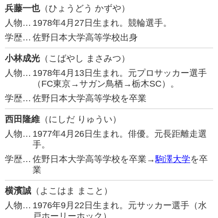
兵藤一也
（ひょうどう かずや）
人物…
1978年4月27日生まれ。競輪選手。
学歴…
佐野日本大学高等学校出身
小林成光
（こばやし まさみつ）
人物…
1978年4月13日生まれ。元プロサッカー選手
（FC東京→サガン鳥栖→栃木SC）。
学歴…
佐野日本大学高等学校を卒業
西田隆維
（にしだ りゅうい）
人物…
1977年4月26日生まれ。俳優。元長距離走選
手。
学歴…
佐野日本大学高等学校を卒業→
駒澤大学
を卒
業
横濱誠
（よこはま まこと）
人物…
1976年9月22日生まれ。元サッカー選手（水
戸ホーリーホック）。