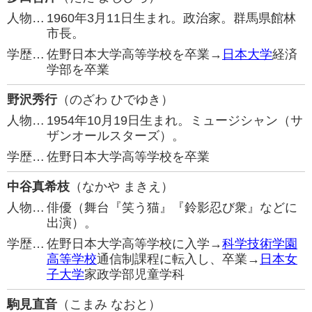
人物…
1960年3月11日生まれ。政治家。群馬県館林
市長。
学歴…
佐野日本大学高等学校を卒業→
日本大学
経済
学部を卒業
野沢秀行
（のざわ ひでゆき）
人物…
1954年10月19日生まれ。ミュージシャン（サ
ザンオールスターズ）。
学歴…
佐野日本大学高等学校を卒業
中谷真希枝
（なかや まきえ）
人物…
俳優（舞台『笑う猫』『鈴影忍び衆』などに
出演）。
学歴…
佐野日本大学高等学校に入学→
科学技術学園
高等学校
通信制課程に転入し、卒業→
日本女
子大学
家政学部児童学科
駒見直音
（こまみ なおと）