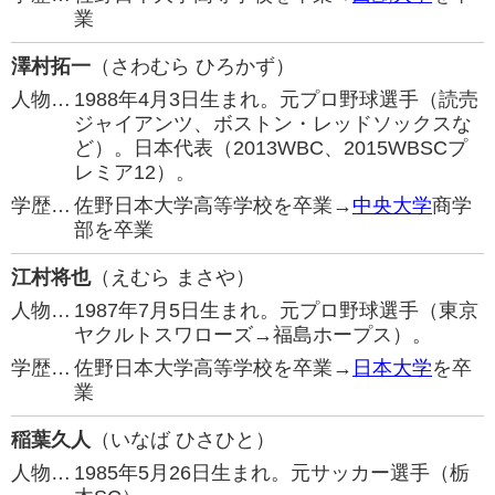
業
澤村拓一
（さわむら ひろかず）
人物…
1988年4月3日生まれ。元プロ野球選手（読売
ジャイアンツ、ボストン・レッドソックスな
ど）。日本代表（2013WBC、2015WBSCプ
レミア12）。
学歴…
佐野日本大学高等学校を卒業→
中央大学
商学
部を卒業
江村将也
（えむら まさや）
人物…
1987年7月5日生まれ。元プロ野球選手（東京
ヤクルトスワローズ→福島ホープス）。
学歴…
佐野日本大学高等学校を卒業→
日本大学
を卒
業
稲葉久人
（いなば ひさひと）
人物…
1985年5月26日生まれ。元サッカー選手（栃