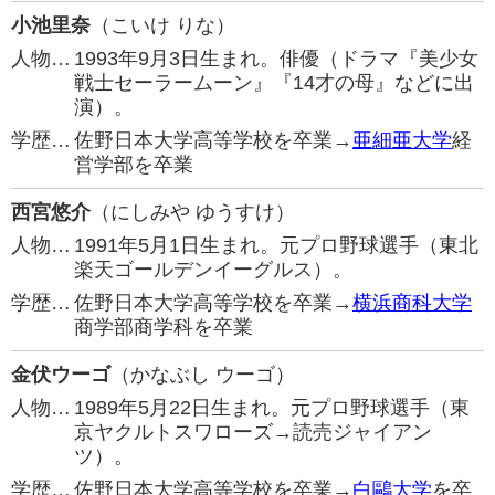
小池里奈
（こいけ りな）
人物…
1993年9月3日生まれ。俳優（ドラマ『美少女
戦士セーラームーン』『14才の母』などに出
演）。
学歴…
佐野日本大学高等学校を卒業→
亜細亜大学
経
営学部を卒業
西宮悠介
（にしみや ゆうすけ）
人物…
1991年5月1日生まれ。元プロ野球選手（東北
楽天ゴールデンイーグルス）。
学歴…
佐野日本大学高等学校を卒業→
横浜商科大学
商学部商学科を卒業
金伏ウーゴ
（かなぶし ウーゴ）
人物…
1989年5月22日生まれ。元プロ野球選手（東
京ヤクルトスワローズ→読売ジャイアン
ツ）。
学歴…
佐野日本大学高等学校を卒業→
白鷗大学
を卒