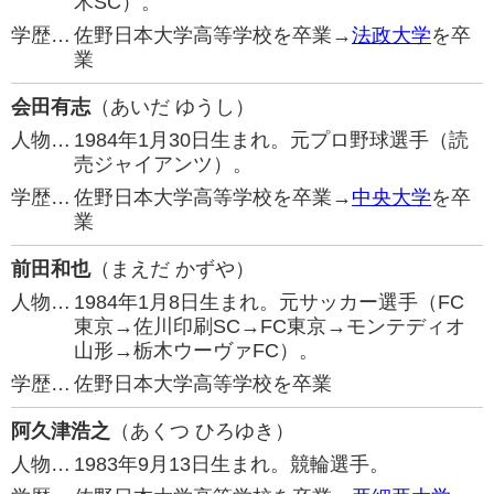
木SC）。
学歴…
佐野日本大学高等学校を卒業→
法政大学
を卒
業
会田有志
（あいだ ゆうし）
人物…
1984年1月30日生まれ。元プロ野球選手（読
売ジャイアンツ）。
学歴…
佐野日本大学高等学校を卒業→
中央大学
を卒
業
前田和也
（まえだ かずや）
人物…
1984年1月8日生まれ。元サッカー選手（FC
東京→佐川印刷SC→FC東京→モンテディオ
山形→栃木ウーヴァFC）。
学歴…
佐野日本大学高等学校を卒業
阿久津浩之
（あくつ ひろゆき）
人物…
1983年9月13日生まれ。競輪選手。