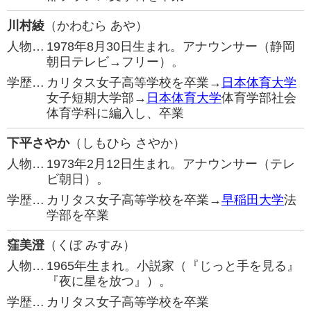
川村綾
（かわむら あや）
人物…
1978年8月30日生まれ。アナウンサー（静岡
朝日テレビ→フリー）。
学歴…
カリタス女子高等学校を卒業→
日本体育大学
女子短期大学部→
日本体育大学
体育学部社会
体育学科に編入し、卒業
下平さやか
（しもひら さやか）
人物…
1973年2月12日生まれ。アナウンサー（テレ
ビ朝日）。
学歴…
カリタス女子高等学校を卒業→
早稲田大学
法
学部を卒業
窪美澄
（くぼ みすみ）
人物…
1965年生まれ。小説家（『じっと手を見る』
『夜に星を放つ』）。
学歴…
カリタス女子高等学校を卒業