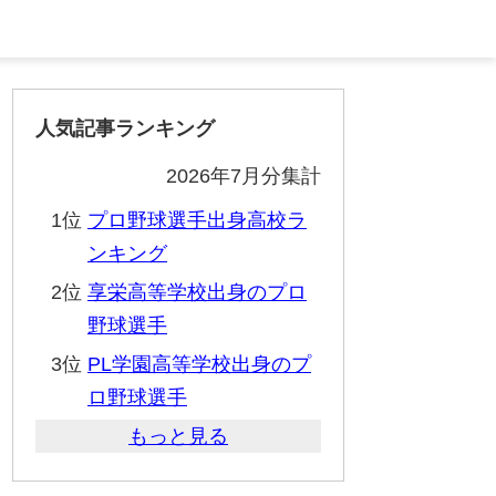
人気記事ランキング
2026年7月分集計
1位
プロ野球選手出身高校ラ
ンキング
2位
享栄高等学校出身のプロ
野球選手
3位
PL学園高等学校出身のプ
ロ野球選手
もっと見る