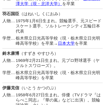
澤大学（現・北洋大学）
を卒業
羽石国臣
（はねいし くにおみ）
人物…
1975年1月6日生まれ。競輪選手、元スピード
スケート選手、ソルトレークシティ五輪日本
代表
学歴…
栃木県立日光高等学校（現・栃木県立日光明
峰高等学校）を卒業→
日本大学
を卒業
鈴木康博
（すずき やすひろ）
人物…
1969年2月21日生まれ。元プロ野球選手（ヤ
クルトスワローズ）。
学歴…
栃木県立日光高等学校（現・栃木県立日光明
峰高等学校）を卒業
伊藤克信
（いとう かつのぶ）
人物…
1958年6月27日生まれ。俳優（TVドラマ『は
らぺこ同志』『華の嵐』などに出演）。競輪