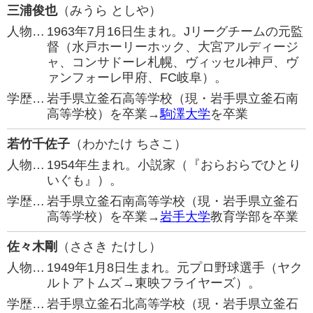
三浦俊也
（みうら としや）
人物…
1963年7月16日生まれ。Jリーグチームの元監
督（水戸ホーリーホック、大宮アルディージ
ャ、コンサドーレ札幌、ヴィッセル神戸、ヴ
ァンフォーレ甲府、FC岐阜）。
学歴…
岩手県立釜石高等学校（現・岩手県立釜石南
高等学校）を卒業→
駒澤大学
を卒業
若竹千佐子
（わかたけ ちさこ）
人物…
1954年生まれ。小説家（『おらおらでひとり
いぐも』）。
学歴…
岩手県立釜石南高等学校（現・岩手県立釜石
高等学校）を卒業→
岩手大学
教育学部を卒業
佐々木剛
（ささき たけし）
人物…
1949年1月8日生まれ。元プロ野球選手（ヤク
ルトアトムズ→東映フライヤーズ）。
学歴…
岩手県立釜石北高等学校（現・岩手県立釜石