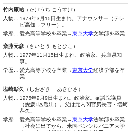
竹内康祐
（たけうち こうすけ）
人物…
1978年3月15日生まれ。アナウンサー（テレ
ビ高知→フリー）。
学歴…
愛光高等学校を卒業→
東京大学
文学部を卒業
斎藤元彦
（さいとう もとひこ）
人物…
1977年11月15日生まれ。政治家。兵庫県知
事。
学歴…
愛光高等学校を卒業→
東京大学
経済学部を卒
業
塩崎彰久
（しおざき あきひさ）
人物…
1976年9月9日生まれ。政治家。衆議院議員
（愛媛1区選出）。父は元内閣官房長官・塩崎
恭久。
学歴…
愛光高等学校を卒業→
東京大学
法学部を卒業
→社会に出てから、米国ペンシルバニア大学