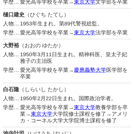
学歴…
愛光高等学校を卒業→
東京大学
文学部を卒業
樋口建史
（ひぐち たてし）
人物…
1953年生まれ。第89代警視総監。
学歴…
愛光高等学校を卒業→
東京大学
法学部を卒業
大野裕
（おおの ゆたか）
人物…
1950年3月11日生まれ。精神科医、皇太子妃
雅子の主治医
学歴…
愛光高等学校を卒業→
慶應義塾大学
医学部を
卒業
白石隆
（しらいし たかし）
人物…
1950年2月22日生まれ。国際政治学者。
学歴…
愛光高等学校を卒業→
東京大学
教養学部を卒
業→
東京大学
大学院修士課程を修了→アメリ
カ・コーネル大学大学院博士課程を修了
池内計司
（いけうち けいじ）