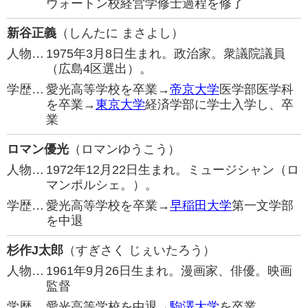
ウォートン校経営学修士過程を修了
新谷正義
（しんたに まさよし）
人物…
1975年3月8日生まれ。政治家。衆議院議員
（広島4区選出）。
学歴…
愛光高等学校を卒業→
帝京大学
医学部医学科
を卒業→
東京大学
経済学部に学士入学し、卒
業
ロマン優光
（ロマンゆうこう）
人物…
1972年12月22日生まれ。ミュージシャン（ロ
マンポルシェ。）。
学歴…
愛光高等学校を卒業→
早稲田大学
第一文学部
を中退
杉作J太郎
（すぎさく じぇいたろう）
人物…
1961年9月26日生まれ。漫画家、俳優。映画
監督
学歴…
愛光高等学校を中退→
駒澤大学
を卒業