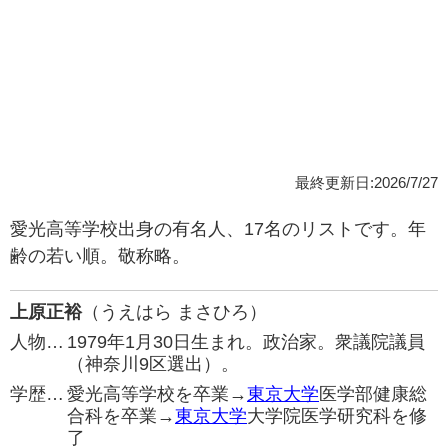
最終更新日:2026/7/27
愛光高等学校出身の有名人、17名のリストです。年
齢の若い順。敬称略。
上原正裕
（うえはら まさひろ）
人物…
1979年1月30日生まれ。政治家。衆議院議員
（神奈川9区選出）。
学歴…
愛光高等学校を卒業→
東京大学
医学部健康総
合科を卒業→
東京大学
大学院医学研究科を修
了