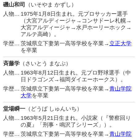
磯山和司
（いそやま かずし）
人物…
1975年1月8日生まれ。元プロサッカー選手
（大宮アルディージャ→コンサドーレ札幌→
大宮アルディージャ→水戸ホーリーホック→
アルテ高崎）。
学歴…
茨城県立下妻第一高等学校を卒業→
立正大学
を卒業
斉藤学
（さいとう まなぶ）
人物…
1963年8月12日生まれ。元プロ野球選手（中
日ドラゴンズ→福岡ダイエーホークス）。
学歴…
茨城県立下妻第一高等学校を卒業→
青山学院
大学
を卒業
堂場瞬一
（どうば しゅんいち）
人物…
1963年5月21日生まれ。小説家（『警察回り
の夏』「刑事・鳴沢了シリーズ」）。
学歴…
茨城県立下妻第一高等学校を卒業→
青山学院