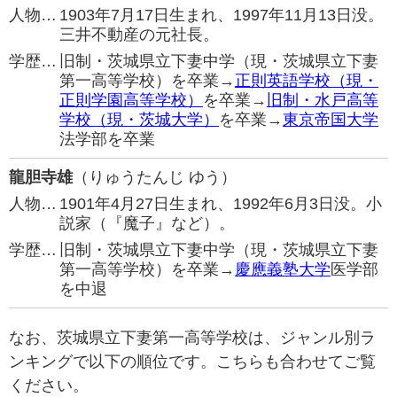
人物…
1903年7月17日生まれ、1997年11月13日没。
三井不動産の元社長。
学歴…
旧制・茨城県立下妻中学（現・茨城県立下妻
第一高等学校）を卒業→
正則英語学校（現・
正則学園高等学校）
を卒業→
旧制・水戸高等
学校（現・茨城大学）
を卒業→
東京帝国大学
法学部を卒業
龍胆寺雄
（りゅうたんじ ゆう）
人物…
1901年4月27日生まれ、1992年6月3日没。小
説家（『魔子』など）。
学歴…
旧制・茨城県立下妻中学（現・茨城県立下妻
第一高等学校）を卒業→
慶應義塾大学
医学部
を中退
なお、茨城県立下妻第一高等学校は、ジャンル別ラ
ンキングで以下の順位です。こちらも合わせてご覧
ください。