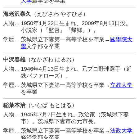
大学
農学部を卒業
海老沢泰久
（えびさわ やすひさ）
人物…
1950年1月22日生まれ、2009年8月13日没。
小説家（『監督』『帰郷』）。
学歴…
茨城県立下妻第一高等学校を卒業→
國學院大
學
文学部を卒業
中沢春雄
（なかざわ はるお）
人物…
1946年4月13日生まれ。元プロ野球選手（近
鉄バファローズ）。
学歴…
茨城県立下妻第一高等学校を卒業→
立教大学
を卒業
稲葉本治
（いなば もとはる）
人物…
1945年7月7日生まれ。政治家（茨城県下妻
市）。茨城県下妻市の元市長。
学歴…
茨城県立下妻第一高等学校を卒業→
法政大学
経済学部を卒業