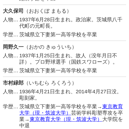
大久保司
（おおくぼ まもる）
人物…
1937年6月28日生まれ。政治家。茨城県八千
代町の元町長。
学歴…
茨城県立下妻第一高等学校を卒業
岡野久一
（おかの きゅういち）
人物…
1937年1月25日生まれ、故人（没年月日不
詳）。プロ野球選手（国鉄スワローズ）。
学歴…
茨城県立下妻第一高等学校を卒業
市村緑郎
（いちむら ろくろう）
人物…
1936年4月21日生まれ、2014年4月27日没。
彫刻家。
学歴…
茨城県立下妻第一高等学校を卒業→
東京教育
大学（現・筑波大学）
芸術学科彫塑専攻を卒
業→
東京教育大学（現・筑波大学）
大学院を
中退