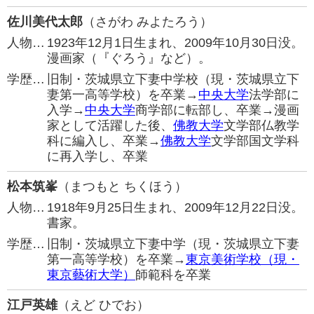
佐川美代太郎
（さがわ みよたろう）
人物…
1923年12月1日生まれ、2009年10月30日没。
漫画家（『ぐろう』など）。
学歴…
旧制・茨城県立下妻中学校（現・茨城県立下
妻第一高等学校）を卒業→
中央大学
法学部に
入学→
中央大学
商学部に転部し、卒業→漫画
家として活躍した後、
佛教大学
文学部仏教学
科に編入し、卒業→
佛教大学
文学部国文学科
に再入学し、卒業
松本筑峯
（まつもと ちくほう）
人物…
1918年9月25日生まれ、2009年12月22日没。
書家。
学歴…
旧制・茨城県立下妻中学（現・茨城県立下妻
第一高等学校）を卒業→
東京美術学校（現・
東京藝術大学）
師範科を卒業
江戸英雄
（えど ひでお）