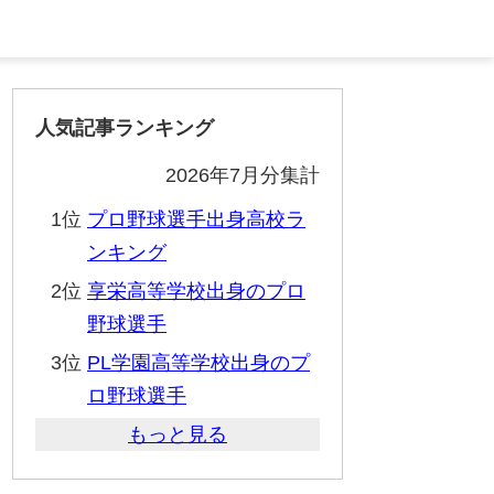
人気記事ランキング
2026年7月分集計
1位
プロ野球選手出身高校ラ
ンキング
2位
享栄高等学校出身のプロ
野球選手
3位
PL学園高等学校出身のプ
ロ野球選手
もっと見る