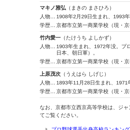
マキノ雅弘
（まきの まさひろ）
人物…
1908年2月29日生まれ、199
学歴…
京都市立第一商業学校（現・京
竹内愛一
（たけうち よしかず）
人物…
1903年生まれ、1972年没
日本、朝日軍）。
学歴…
京都市立第一商業学校（現・京
上原茂次
（うえはら しげじ）
人物…
1893年11月28日生まれ、1
学歴…
京都市立第一商業学校（現・京
なお、京都市立西京高等学校は、ジャ
てご覧ください。
プロ野球選手出身高校ランキング