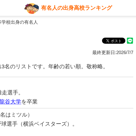
有名人の出身高校ランキング
等学校出身の有名人
最終更新日:2026/7/7
13名のリストです。年齢の若い順。敬称略。
距離走選手。
龍谷大学
を卒業
録名はミツル）
ロ野球選手（横浜ベイスターズ）。