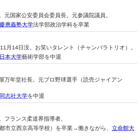
治家。元国家公安委員会委員長。元参議院議員。
慶應義塾大学
法学部政治学科を卒業
15年11月14日没。お笑いタレント（チャンバラトリオ）。
日本大学
藝術学部を中退
・亀屋万年堂社長。元プロ野球選手（読売ジャイアン
同志社大学
を中退
道家。フランス柔道界指導者。
都市立西京高等学校）を卒業→働きながら、
立命館大