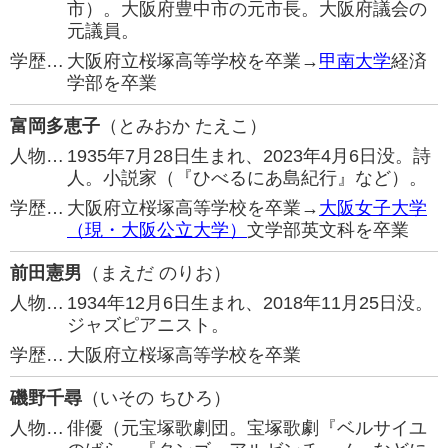
市）。大阪府豊中市の元市長。大阪府議会の
元議員。
学歴…
大阪府立桜塚高等学校を卒業→
甲南大学
経済
学部を卒業
富岡多恵子
（とみおか たえこ）
人物…
1935年7月28日生まれ、2023年4月6日没。詩
人。小説家（『ひべるにあ島紀行』など）。
学歴…
大阪府立桜塚高等学校を卒業→
大阪女子大学
（現・大阪公立大学）
文学部英文科を卒業
前田憲男
（まえだ のりお）
人物…
1934年12月6日生まれ、2018年11月25日没。
ジャズピアニスト。
学歴…
大阪府立桜塚高等学校を卒業
磯野千尋
（いその ちひろ）
人物…
俳優（元宝塚歌劇団。宝塚歌劇『ベルサイユ