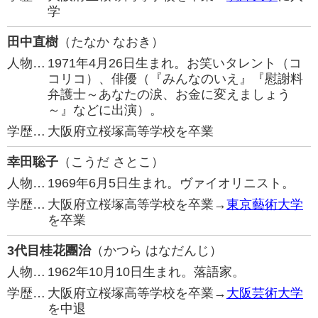
学
田中直樹
（たなか なおき）
人物…
1971年4月26日生まれ。お笑いタレント（コ
コリコ）、俳優（『みんなのいえ』『慰謝料
弁護士～あなたの涙、お金に変えましょう
～』などに出演）。
学歴…
大阪府立桜塚高等学校を卒業
幸田聡子
（こうだ さとこ）
人物…
1969年6月5日生まれ。ヴァイオリニスト。
学歴…
大阪府立桜塚高等学校を卒業→
東京藝術大学
を卒業
3代目桂花團治
（かつら はなだんじ）
人物…
1962年10月10日生まれ。落語家。
学歴…
大阪府立桜塚高等学校を卒業→
大阪芸術大学
を中退