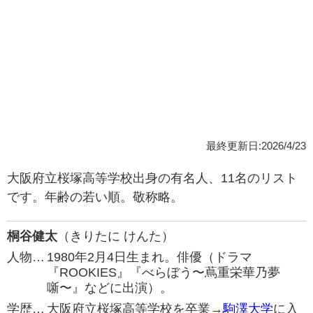
最終更新日:2026/4/23
大阪府立桜塚高等学校出身の有名人、11名のリスト
です。年齢の若い順。敬称略。
桐谷健太
（きりたに けんた）
人物…
1980年2月4日生まれ。俳優（ドラマ
『ROOKIES』『べらぼう〜蔦重栄華乃夢
噺〜』などに出演）。
学歴…
大阪府立桜塚高等学校を卒業→
駒澤大学
に入