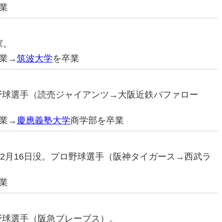
業
家。
業→
筑波大学
を卒業
ロ野球選手（読売ジャイアンツ→大阪近鉄バファロー
業→
慶應義塾大学
商学部を卒業
95年2月16日没。プロ野球選手（阪神タイガース→西武ラ
業
ロ野球選手（阪急ブレーブス）。