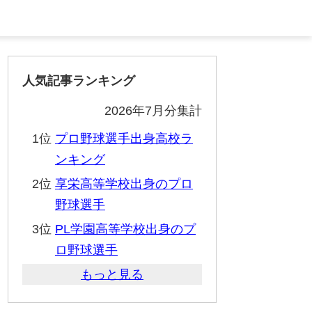
人気記事ランキング
2026年7月分集計
1位
プロ野球選手出身高校ラ
ンキング
2位
享栄高等学校出身のプロ
野球選手
3位
PL学園高等学校出身のプ
ロ野球選手
もっと見る