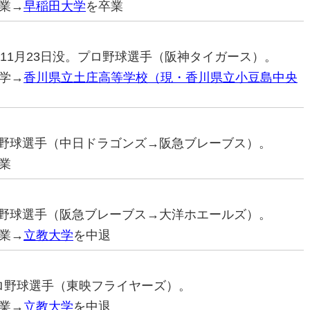
業→
早稲田大学
を卒業
04年11月23日没。プロ野球選手（阪神タイガース）。
学→
香川県立土庄高等学校（現・香川県立小豆島中央
プロ野球選手（中日ドラゴンズ→阪急ブレーブス）。
業
プロ野球選手（阪急ブレーブス→大洋ホエールズ）。
業→
立教大学
を中退
元プロ野球選手（東映フライヤーズ）。
業→
立教大学
を中退