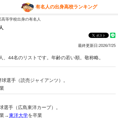
有名人の出身高校ランキング
業高等学校出身の有名人
人
最終更新日:2026/7/25
人、44名のリストです。年齢の若い順。敬称略。
プロ野球選手（読売ジャイアンツ）。
業
ロ野球選手（広島東洋カープ）。
業→
東洋大学
を卒業