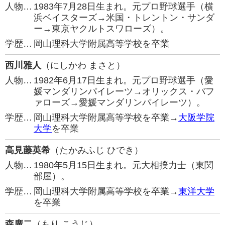
人物…
1983年7月28日生まれ。元プロ野球選手（横
浜ベイスターズ→米国・トレントン・サンダ
ー→東京ヤクルトスワローズ）。
学歴…
岡山理科大学附属高等学校を卒業
西川雅人
（にしかわ まさと）
人物…
1982年6月17日生まれ。元プロ野球選手（愛
媛マンダリンパイレーツ→オリックス・バフ
ァローズ→愛媛マンダリンパイレーツ）。
学歴…
岡山理科大学附属高等学校を卒業→
大阪学院
大学
を卒業
高見藤英希
（たかみふじ ひでき）
人物…
1980年5月15日生まれ。元大相撲力士（東関
部屋）。
学歴…
岡山理科大学附属高等学校を卒業→
東洋大学
を卒業
森廣二
（もり こうじ）