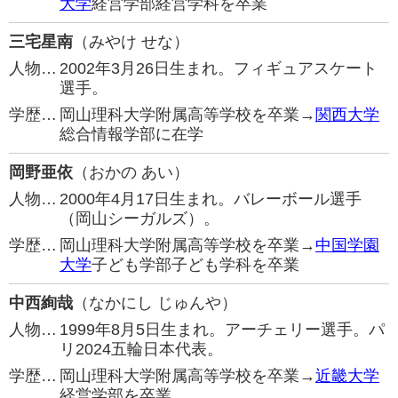
大学
経営学部経営学科を卒業
三宅星南
（みやけ せな）
人物…
2002年3月26日生まれ。フィギュアスケート
選手。
学歴…
岡山理科大学附属高等学校を卒業→
関西大学
総合情報学部に在学
岡野亜依
（おかの あい）
人物…
2000年4月17日生まれ。バレーボール選手
（岡山シーガルズ）。
学歴…
岡山理科大学附属高等学校を卒業→
中国学園
大学
子ども学部子ども学科を卒業
中西絢哉
（なかにし じゅんや）
人物…
1999年8月5日生まれ。アーチェリー選手。パ
リ2024五輪日本代表。
学歴…
岡山理科大学附属高等学校を卒業→
近畿大学
経営学部を卒業