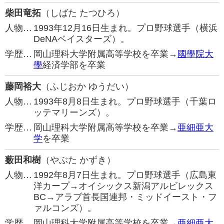
柴田竜拓
（しばた たつひろ）
人物…
1993年12月16日生まれ。プロ野球選手（横浜
DeNAベイスターズ）。
学歴…
岡山理科大学附属高等学校を卒業→
國學院大
學
経済学部を卒業
藤岡裕大
（ふじおか ゆうだい）
人物…
1993年8月8日生まれ。プロ野球選手（千葉ロ
ッテマリーンズ）。
学歴…
岡山理科大学附属高等学校を卒業→
亜細亜大
学
を卒業
薮田和樹
（やぶた かずき）
人物…
1992年8月7日生まれ。プロ野球選手（広島東
洋カープ→オイシックス新潟アルビレックス
BC→アラブ首長国連邦・ミッドイースト・フ
ァルコンズ）。
学歴…
岡山理科大学附属高等学校を卒業→
亜細亜大