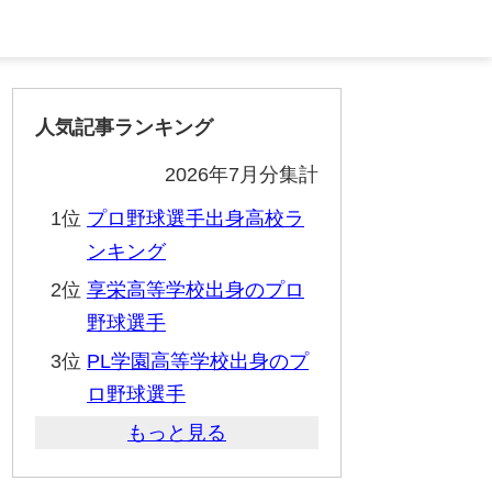
人気記事ランキング
2026年7月分集計
1位
プロ野球選手出身高校ラ
ンキング
2位
享栄高等学校出身のプロ
野球選手
3位
PL学園高等学校出身のプ
ロ野球選手
もっと見る