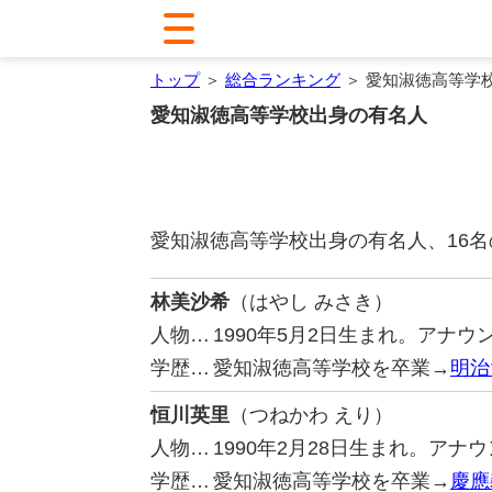
トップ
＞
総合ランキング
＞ 愛知淑徳高等学
愛知淑徳高等学校出身の有名人
愛知淑徳高等学校出身の有名人、16
林美沙希
（はやし みさき）
人物…
1990年5月2日生まれ。アナ
学歴…
愛知淑徳高等学校を卒業→
明治
恒川英里
（つねかわ えり）
人物…
1990年2月28日生まれ。ア
学歴…
愛知淑徳高等学校を卒業→
慶應