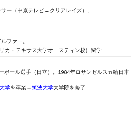
ウンサー（中京テレビ→クリアレイズ）。
ゴルファー。
リカ・テキサス大学オースティン校に留学
バレーボール選手（日立）。1984年ロサンゼルス五輪日本
大学
を卒業→
筑波大学
大学院を修了