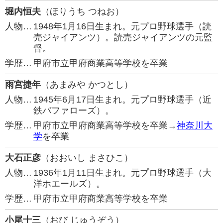
堀内恒夫
（ほりうち つねお）
人物…
1948年1月16日生まれ。元プロ野球選手（読
売ジャイアンツ）。読売ジャイアンツの元監
督。
学歴…
甲府市立甲府商業高等学校を卒業
雨宮捷年
（あまみや かつとし）
人物…
1945年6月17日生まれ。元プロ野球選手（近
鉄バファローズ）。
学歴…
甲府市立甲府商業高等学校を卒業→
神奈川大
学
を卒業
大石正彦
（おおいし まさひこ）
人物…
1936年1月11日生まれ。元プロ野球選手（大
洋ホエールズ）。
学歴…
甲府市立甲府商業高等学校を卒業
小尾十三
（おび じゅうぞう）