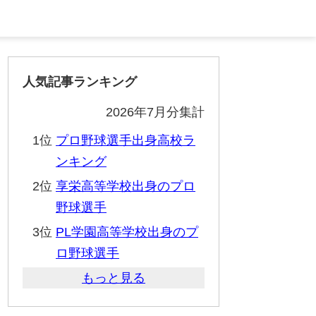
人気記事ランキング
2026年7月分集計
1位
プロ野球選手出身高校ラ
ンキング
2位
享栄高等学校出身のプロ
野球選手
3位
PL学園高等学校出身のプ
ロ野球選手
もっと見る