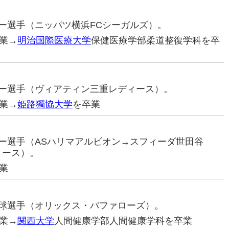
ッカー選手（ニッパツ横浜FCシーガルズ）。
業→
明治国際医療大学
保健医療学部柔道整復学科を卒
ッカー選手（ヴィアティン三重レディース）。
業→
姫路獨協大学
を卒業
ッカー選手（ASハリマアルビオン→スフィーダ世田谷
ィース）。
業
ロ野球選手（オリックス・バファローズ）。
業→
関西大学
人間健康学部人間健康学科を卒業