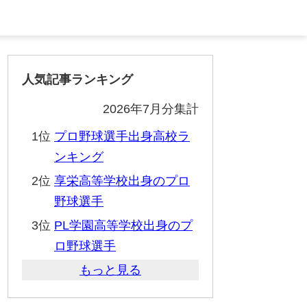
人気記事ランキング
2026年7月分集計
1位
プロ野球選手出身高校ラ
ンキング
2位
享栄高等学校出身のプロ
野球選手
3位
PL学園高等学校出身のプ
ロ野球選手
もっと見る