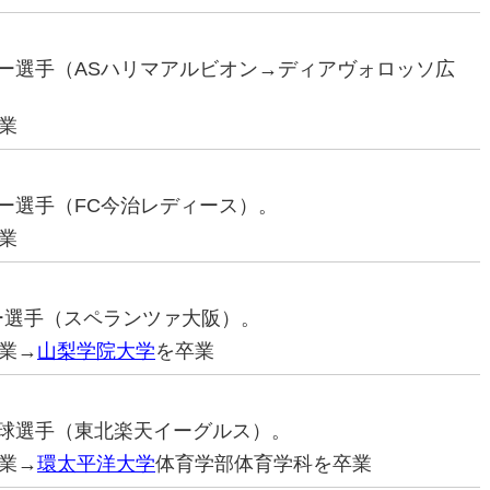
ッカー選手（ASハリマアルビオン→ディアヴォロッソ広
業
カー選手（FC今治レディース）。
業
カー選手（スペランツァ大阪）。
業→
山梨学院大学
を卒業
ロ野球選手（東北楽天イーグルス）。
業→
環太平洋大学
体育学部体育学科を卒業