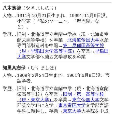
八木義徳
（やぎ よしのり）
人物…
1911年10月21日生まれ、1999年11月9日没。
小説家（『私のソーニャ』『摩周湖』な
ど）。
学歴…
旧制・北海道庁立室蘭中学校（現・北海道室
蘭栄高等学校）を卒業→
北海道帝国大学
水産
専門部製造科を中退→
第二早稲田高等学院
（現・早稲田大学高等学院）
を卒業→
早稲田
大学
文学部仏蘭西文学専攻を卒業
知里真志保
（ちり ましほ）
人物…
1909年2月24日生まれ、1961年6月9日没。言
語学者。
学歴…
旧制・北海道庁立室蘭中学（現・北海道室蘭
栄高等学校）を卒業→
旧制・第一高等学校
（現・東京大学）
を卒業→
東京帝国大学
文学
部英文学科に入学→
東京帝国大学
文学部言語
学科に転科し、卒業→
東京大学
大学院を中退