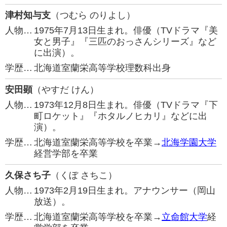
津村知与支
（つむら のりよし）
人物…
1975年7月13日生まれ。俳優（TVドラマ『美
女と男子』『三匹のおっさんシリーズ』など
に出演）。
学歴…
北海道室蘭栄高等学校理数科出身
安田顕
（やすだ けん）
人物…
1973年12月8日生まれ。俳優（TVドラマ『下
町ロケット』『ホタルノヒカリ』などに出
演）。
学歴…
北海道室蘭栄高等学校を卒業→
北海学園大学
経営学部を卒業
久保さち子
（くぼ さちこ）
人物…
1973年2月19日生まれ。アナウンサー（岡山
放送）。
学歴…
北海道室蘭栄高等学校を卒業→
立命館大学
経