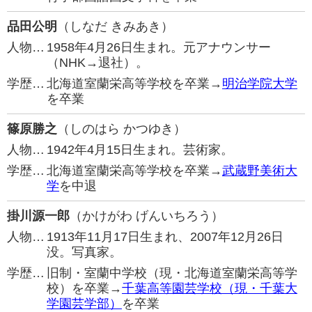
品田公明
（しなだ きみあき）
人物…
1958年4月26日生まれ。元アナウンサー
（NHK→退社）。
学歴…
北海道室蘭栄高等学校を卒業→
明治学院大学
を卒業
篠原勝之
（しのはら かつゆき）
人物…
1942年4月15日生まれ。芸術家。
学歴…
北海道室蘭栄高等学校を卒業→
武蔵野美術大
学
を中退
掛川源一郎
（かけがわ げんいちろう）
人物…
1913年11月17日生まれ、2007年12月26日
没。写真家。
学歴…
旧制・室蘭中学校（現・北海道室蘭栄高等学
校）を卒業→
千葉高等園芸学校（現・千葉大
学園芸学部）
を卒業