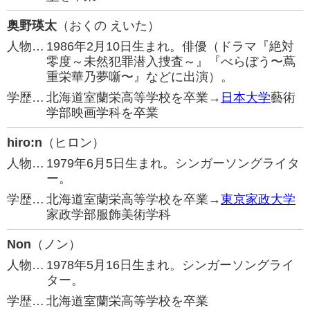
奥野瑛太
（おくの えいた）
人物…
1986年2月10日生まれ。俳優（ドラマ『絶対
零度～未然犯罪潜入捜査～』『べらぼう〜蔦
重栄華乃夢噺〜』などに出演）。
学歴…
北海道室蘭栄高等学校を卒業→
日本大学
藝術
学部映画学科を卒業
hiro:n
（ヒロン）
人物…
1979年6月5日生まれ。シンガーソングライタ
ー。
学歴…
北海道室蘭栄高等学校を卒業→
東京家政大学
家政学部服飾美術学科
Non
（ノン）
人物…
1978年5月16日生まれ。シンガーソングライ
ター。
学歴…
北海道室蘭栄高等学校を卒業