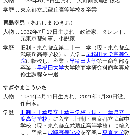
人物…
1933年6月6日生まれ。大野剣友会創設者。
学歴…
東京都立武蔵丘高等学校を卒業
青島幸男
（あおしま ゆきお）
人物…
1932年7月17日生まれ。政治家。タレント、
元東京都知事、小説家
学歴…
旧制・東京都立第二十一中学（現・東京都立
武蔵丘高等学校）に入学→
早稲田大学高等学
院
に転校し、卒業→
早稲田大学
第一商学部を
卒業→
早稲田大学
大学院商学研究科商学専攻
修士課程を中退
すぎやまこういち
人物…
1931年4月11日生まれ、2021年9月30日没。
作曲家。
学歴…
旧制・千葉県立千葉中学校（現・千葉県立千
葉高等学校）
に入学→旧制・東京都立武蔵中
学校（現・東京都立武蔵丘高等学校）に編入
し、卒業→
成蹊高等学校
を卒業→
東京大学
教