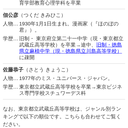
育学部教育心理学科を卒業
佃公彦
（つくだ きみひこ）
人物…
1930年1月1日生まれ。漫画家（『ほのぼの
君』）。
学歴…
旧制・ 東京府立第二十一中学（現・東京都立
武蔵丘高等学校）を卒業→途中、
旧制・徳島
県立麻植中学（現・徳島県立川島高等学校）
に疎開
佐藤恭子
（さとう きょうこ）
人物…
1977年のミス・ユニバース・ジャパン。
学歴…
東京都立武蔵丘高等学校を卒業→東京ビジネ
ス専門学校スチュワーデス科
なお、東京都立武蔵丘高等学校は、ジャンル別ラン
キングで以下の順位です。こちらも合わせてご覧く
ださい。