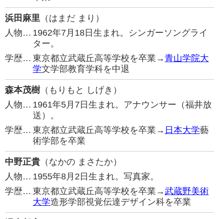
浜田麻里
（はまだ まり）
人物…
1962年7月18日生まれ。シンガーソングライ
ター。
学歴…
東京都立武蔵丘高等学校を卒業→
青山学院大
学
文学部教育学科を中退
森本茂樹
（もりもと しげき）
人物…
1961年5月7日生まれ。アナウンサー（福井放
送）。
学歴…
東京都立武蔵丘高等学校を卒業→
日本大学
藝
術学部を卒業
中野正貴
（なかの まさたか）
人物…
1955年8月2日生まれ。写真家。
学歴…
東京都立武蔵丘高等学校を卒業→
武蔵野美術
大学
造形学部視覚伝達デザイン科を卒業