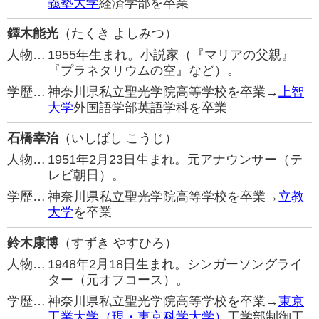
義塾大学
経済学部を卒業
鐸木能光
（たくき よしみつ）
人物…
1955年生まれ。小説家（『マリアの父親』
『プラネタリウムの空』など）。
学歴…
神奈川県私立聖光学院高等学校を卒業→
上智
大学
外国語学部英語学科を卒業
石橋幸治
（いしばし こうじ）
人物…
1951年2月23日生まれ。元アナウンサー（テ
レビ朝日）。
学歴…
神奈川県私立聖光学院高等学校を卒業→
立教
大学
を卒業
鈴木康博
（すずき やすひろ）
人物…
1948年2月18日生まれ。シンガーソングライ
ター（元オフコース）。
学歴…
神奈川県私立聖光学院高等学校を卒業→
東京
工業大学（現・東京科学大学）
工学部制御工