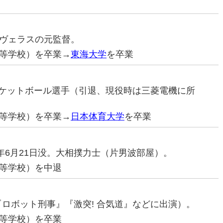
マーヴェラスの元監督。
等学校）を卒業→
東海大学
を卒業
バスケットボール選手（引退、現役時は三菱電機に所
等学校）を卒業→
日本体育大学
を卒業
021年6月21日没。大相撲力士（片男波部屋）。
等学校）を中退
（『ロボット刑事』『激突! 合気道』などに出演）。
等学校）を卒業