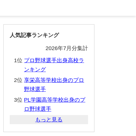
人気記事ランキング
2026年7月分集計
1位
プロ野球選手出身高校ラ
ンキング
2位
享栄高等学校出身のプロ
野球選手
3位
PL学園高等学校出身のプ
ロ野球選手
もっと見る