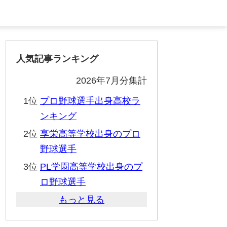
人気記事ランキング
2026年7月分集計
1位
プロ野球選手出身高校ラ
ンキング
2位
享栄高等学校出身のプロ
野球選手
3位
PL学園高等学校出身のプ
ロ野球選手
もっと見る