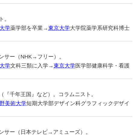
ント。
大学
薬学部を卒業→
東京大学
大学院薬学系研究科博士
ウンサー（NHK→フリー）。
大学
文科三類に入学→
東京大学
医学部健康科学・看護
画家（『千年王国』など）。コラムニスト。
野美術大学
短期大学部デザイン科グラフィックデザイ
ナウンサー（日本テレビ→アミューズ）。