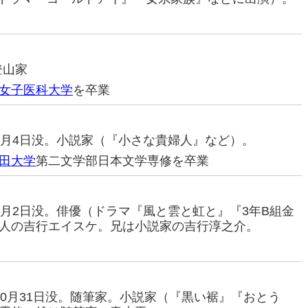
登山家
女子医科大学
を卒業
6年5月4日没。小説家（『小さな貴婦人』など）。
田大学
第二文学部日本文学専修を卒業
5年9月2日没。俳優（ドラマ『風と雲と虹と』『3年B組金
人の吉行エイスケ。兄は小説家の吉行淳之介。
0年10月31日没。随筆家。小説家（『黒い裾』『おとう