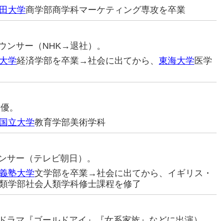
田大学
商学部商学科マーケティング専攻を卒業
ナウンサー（NHK→退社）。
大学
経済学部を卒業→社会に出てから、
東海大学
医学
女優。
国立大学
教育学部美術学科
ナウンサー（テレビ朝日）。
義塾大学
文学部を卒業→社会に出てから、イギリス・
類学部社会人類学科修士課程を修了
優（ドラマ『ゴールドアイ』『女系家族』などに出演）。