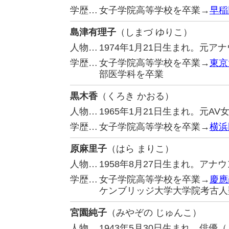
学歴…
女子学院高等学校を卒業→
早稲
島津有理子
（しまづ ゆりこ）
人物…
1974年1月21日生まれ。元ア
学歴…
女子学院高等学校を卒業→
東京
部医学科を卒業
黒木香
（くろき かおる）
人物…
1965年1月21日生まれ。元AV
学歴…
女子学院高等学校を卒業→
横浜
原麻里子
（はら まりこ）
人物…
1958年8月27日生まれ。ア
学歴…
女子学院高等学校を卒業→
慶應
ケンブリッジ大学大学院考古人
宮園純子
（みやぞの じゅんこ）
人物…
1943年5月30日生まれ。俳