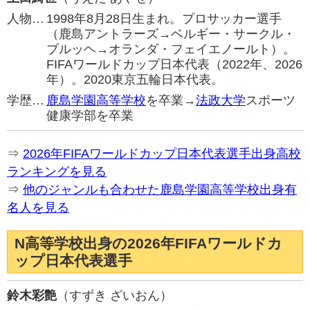
人物…
1998年8月28日生まれ。プロサッカー選手
（鹿島アントラーズ→ベルギー・サークル・
ブルッヘ→オランダ・フェイエノールト）。
FIFAワールドカップ日本代表（2022年、2026
年）。2020東京五輪日本代表。
学歴…
鹿島学園高等学校
を卒業→
法政大学
スポーツ
健康学部を卒業
⇒
2026年FIFAワールドカップ日本代表選手出身高校
ランキングを見る
⇒
他のジャンルも合わせた鹿島学園高等学校出身有
名人を見る
N高等学校出身の2026年FIFAワールドカ
ップ日本代表選手
鈴木彩艶
（すずき ざいおん）