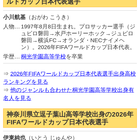
ルドカップ日本代表選手
小川航基
（おがわ こうき）
人物…
1997年8月8日生まれ。プロサッカー選手（ジ
ュビロ磐田→水戸ホーリーホック→ジュビロ
磐田→横浜FC→オランダ・NECナイメヘ
ン）。2026年FIFAワールドカップ日本代表。
学歴…
桐光学園高等学校
を卒業
⇒
2026年FIFAワールドカップ日本代表選手出身高校
ランキングを見る
⇒
他のジャンルも合わせた桐光学園高等学校出身有
名人を見る
神奈川県立逗子葉山高等学校出身の2026年
FIFAワールドカップ日本代表選手
伊東純也
（いとう じゅんや）