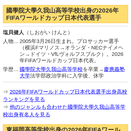
國學院大學久我山高等学校出身の2026年
FIFAワールドカップ日本代表選手
塩貝健人
（しおがい けんと）
人物…
2005年3月26日生まれ。プロサッカー選手
（横浜Fマリノス→オランダ・NECナイメヘ
ン→ドイツ・VfLヴォルフスブルク）。2026
年FIFAワールドカップ日本代表。
学歴…
國學院大學久我山高等学校
を卒業→
慶應義塾
大学
法学部政治学科に入学後、休学
⇒
2026年FIFAワールドカップ日本代表選手出身高校
ランキングを見る
⇒
他のジャンルも合わせた國學院大學久我山高等学
校出身有名人を見る
東福岡高等学校出身の2026年FIFAワール