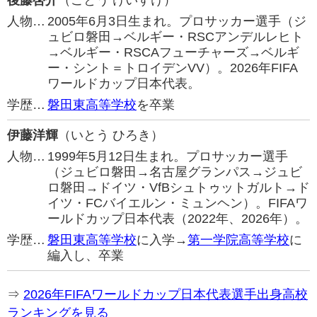
後藤啓介
（ごとう けいすけ）
人物…
2005年6月3日生まれ。プロサッカー選手（ジ
ュビロ磐田→ベルギー・RSCアンデルレヒト
→ベルギー・RSCAフューチャーズ→ベルギ
ー・シント＝トロイデンVV）。2026年FIFA
ワールドカップ日本代表。
学歴…
磐田東高等学校
を卒業
伊藤洋輝
（いとう ひろき）
人物…
1999年5月12日生まれ。プロサッカー選手
（ジュビロ磐田→名古屋グランパス→ジュビ
ロ磐田→ドイツ・VfBシュトゥットガルト→ド
イツ・FCバイエルン・ミュンヘン）。FIFAワ
ールドカップ日本代表（2022年、2026年）。
学歴…
磐田東高等学校
に入学→
第一学院高等学校
に
編入し、卒業
⇒
2026年FIFAワールドカップ日本代表選手出身高校
ランキングを見る