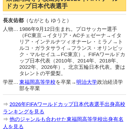
ドカップ日本代表選手
長友佑都
（ながとも ゆうと）
人物…
1986年9月12日生まれ。プロサッカー選手
（FC東京→イタリア・ACチェゼーナ→イタ
リア・インテルナツィオナーレ・ミラノ→ト
ルコ・ガラタサライ→フランス・オリンピッ
ク・マルセイユ→FC東京）。FIFAワールドカ
ップ日本代表（2010年、2014年、2018年、
2022年、2026年）。北京五輪日本代表。妻は
タレントの平愛梨。
学歴…
東福岡高等学校
を卒業→
明治大学
政治経済学
部を卒業
⇒
2026年FIFAワールドカップ日本代表選手出身高校
ランキングを見る
⇒
他のジャンルも合わせた東福岡高等学校出身有名
人を見る