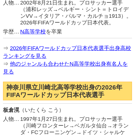
人物…
2002年8月21日生まれ。プロサッカー選手
（浦和レッズ→ベルギー・シント＝トロイデ
ンVV→イタリア・パルマ・カルチョ1913）。
2026年FIFAワールドカップ日本代表。
学歴…
N高等学校
を卒業
⇒
2026年FIFAワールドカップ日本代表選手出身高校
ランキングを見る
⇒
他のジャンルも合わせたN高等学校出身有名人を
見る
神奈川県立川崎北高等学校出身の2026年
FIFAワールドカップ日本代表選手
板倉滉
（いたくら こう）
人物…
1997年1月27日生まれ。プロサッカー選手
（川崎フロンターレ→ベガルタ仙台→オラン
ダ・FCフローニンゲン→ドイツ・シャルケ