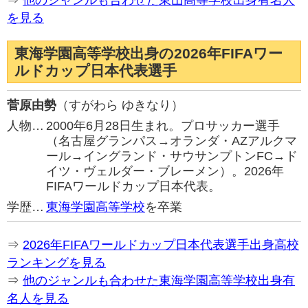
⇒
他のジャンルも合わせた東山高等学校出身有名人
を見る
東海学園高等学校出身の2026年FIFAワー
ルドカップ日本代表選手
菅原由勢
（すがわら ゆきなり）
人物…
2000年6月28日生まれ。プロサッカー選手
（名古屋グランパス→オランダ・AZアルクマ
ール→イングランド・サウサンプトンFC→ド
イツ・ヴェルダー・ブレーメン）。2026年
FIFAワールドカップ日本代表。
学歴…
東海学園高等学校
を卒業
⇒
2026年FIFAワールドカップ日本代表選手出身高校
ランキングを見る
⇒
他のジャンルも合わせた東海学園高等学校出身有
名人を見る