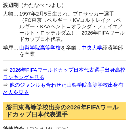
渡辺剛
（わたなべ つよし）
人物…
1997年2月5日生まれ。プロサッカー選手
（FC東京→ベルギー・KVコルトレイク→ベ
ルギー・KAAヘント→オランダ・フェイエノ
ールト・ロッテルダム）。2026年FIFAワール
ドカップ日本代表。
学歴…
山梨学院高等学校
を卒業→
中央大学
経済学部
を卒業
⇒
2026年FIFAワールドカップ日本代表選手出身高校
ランキングを見る
⇒
他のジャンルも合わせた山梨学院高等学校出身有
名人を見る
磐田東高等学校出身の2026年FIFAワール
ドカップ日本代表選手