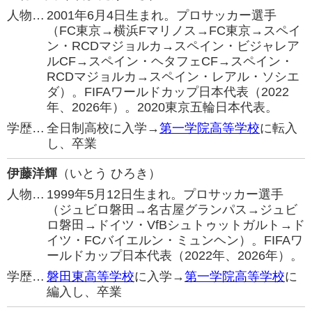
人物…
2001年6月4日生まれ。プロサッカー選手
（FC東京→横浜Fマリノス→FC東京→スペイ
ン・RCDマジョルカ→スペイン・ビジャレア
ルCF→スペイン・ヘタフェCF→スペイン・
RCDマジョルカ→スペイン・レアル・ソシエ
ダ）。FIFAワールドカップ日本代表（2022
年、2026年）。2020東京五輪日本代表。
学歴…
全日制高校に入学→
第一学院高等学校
に転入
し、卒業
伊藤洋輝
（いとう ひろき）
人物…
1999年5月12日生まれ。プロサッカー選手
（ジュビロ磐田→名古屋グランパス→ジュビ
ロ磐田→ドイツ・VfBシュトゥットガルト→ド
イツ・FCバイエルン・ミュンヘン）。FIFAワ
ールドカップ日本代表（2022年、2026年）。
学歴…
磐田東高等学校
に入学→
第一学院高等学校
に
編入し、卒業