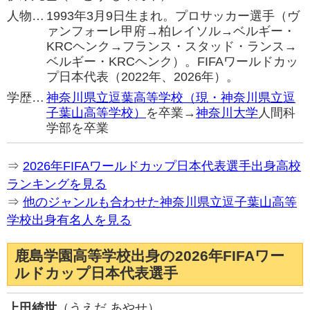
人物…
1993年3月9日生まれ。プロサッカー選手（ヴ
ァンフォーレ甲府→柏レイソル→ベルギー・
KRCヘンク→フランス・スタッド・ランス→
ベルギー・KRCヘンク）。FIFAワールドカッ
プ日本代表（2022年、2026年）。
学歴…
神奈川県立逗葉高等学校（現・神奈川県立逗
子葉山高等学校）
を卒業→
神奈川大学
人間科
学部を卒業
⇒
2026年FIFAワールドカップ日本代表選手出身高校
ランキングを見る
⇒
他のジャンルも合わせた神奈川県立逗子葉山高等
学校出身有名人を見る
鹿島学園高等学校出身の2026年FIFAワー
ルドカップ日本代表選手
上田綺世
（うえだ あやせ）