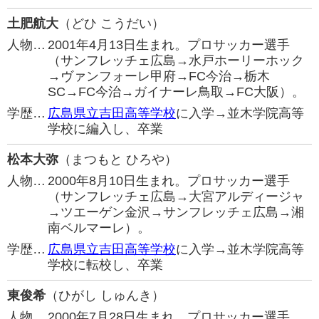
土肥航大
（どひ こうだい）
人物…
2001年4月13日生まれ。プロサッカー選手
（サンフレッチェ広島→水戸ホーリーホック
→ヴァンフォーレ甲府→FC今治→栃木
SC→FC今治→ガイナーレ鳥取→FC大阪）。
学歴…
広島県立吉田高等学校
に入学→並木学院高等
学校に編入し、卒業
松本大弥
（まつもと ひろや）
人物…
2000年8月10日生まれ。プロサッカー選手
（サンフレッチェ広島→大宮アルディージャ
→ツエーゲン金沢→サンフレッチェ広島→湘
南ベルマーレ）。
学歴…
広島県立吉田高等学校
に入学→並木学院高等
学校に転校し、卒業
東俊希
（ひがし しゅんき）
人物…
2000年7月28日生まれ。プロサッカー選手