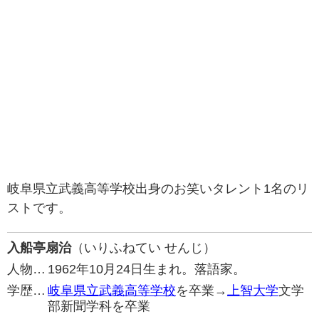
岐阜県立武義高等学校出身のお笑いタレント1名のリ
ストです。
入船亭扇治
（いりふねてい せんじ）
人物…
1962年10月24日生まれ。落語家。
学歴…
岐阜県立武義高等学校
を卒業→
上智大学
文学
部新聞学科を卒業