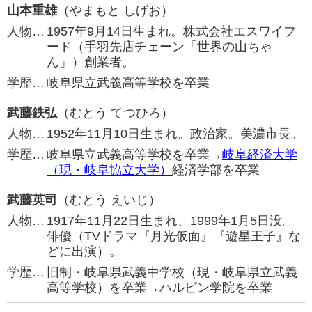
山本重雄
（やまもと しげお）
人物…
1957年9月14日生まれ。株式会社エスワイフ
ード（手羽先店チェーン「世界の山ちゃ
ん」）創業者。
学歴…
岐阜県立武義高等学校を卒業
武藤鉄弘
（むとう てつひろ）
人物…
1952年11月10日生まれ。政治家。美濃市長。
学歴…
岐阜県立武義高等学校を卒業→
岐阜経済大学
（現・岐阜協立大学）
経済学部を卒業
武藤英司
（むとう えいじ）
人物…
1917年11月22日生まれ、1999年1月5日没。
俳優（TVドラマ『月光仮面』『遊星王子』な
どに出演）。
学歴…
旧制・岐阜県武義中学校（現・岐阜県立武義
高等学校）を卒業→ハルピン学院を卒業