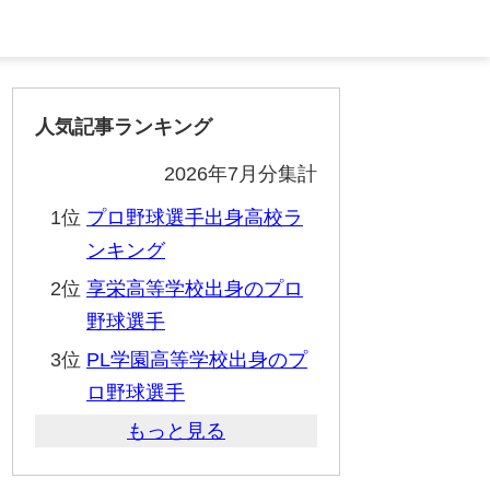
人気記事ランキング
2026年7月分集計
1位
プロ野球選手出身高校ラ
ンキング
2位
享栄高等学校出身のプロ
野球選手
3位
PL学園高等学校出身のプ
ロ野球選手
もっと見る