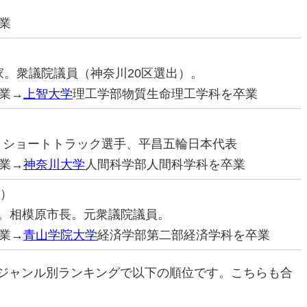
業
治家。衆議院議員（神奈川20区選出）。
業→
上智大学
理工学部物質生命理工学科を卒業
ートショートトラック選手、平昌五輪日本代表
業→
神奈川大学
人間科学部人間科学科を卒業
う）
治家。相模原市長。元衆議院議員。
業→
青山学院大学
経済学部第二部経済学科を卒業
ジャンル別ランキングで以下の順位です。こちらも合