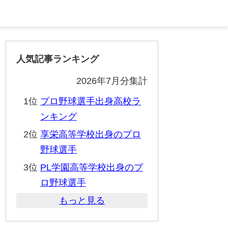
人気記事ランキング
2026年7月分集計
1位
プロ野球選手出身高校ラ
ンキング
2位
享栄高等学校出身のプロ
野球選手
3位
PL学園高等学校出身のプ
ロ野球選手
もっと見る