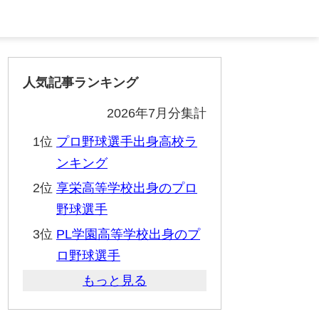
人気記事ランキング
2026年7月分集計
1位
プロ野球選手出身高校ラ
ンキング
2位
享栄高等学校出身のプロ
野球選手
3位
PL学園高等学校出身のプ
ロ野球選手
もっと見る