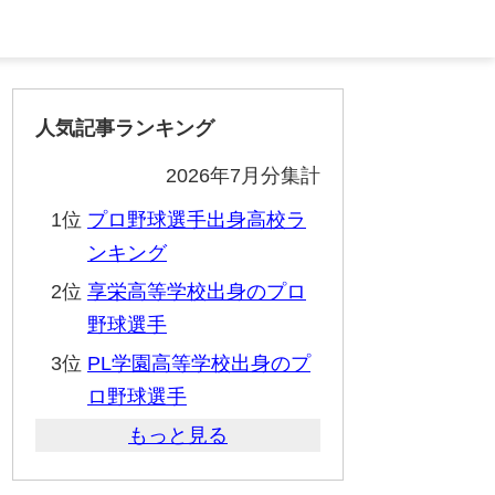
人気記事ランキング
2026年7月分集計
1位
プロ野球選手出身高校ラ
ンキング
2位
享栄高等学校出身のプロ
野球選手
3位
PL学園高等学校出身のプ
ロ野球選手
もっと見る