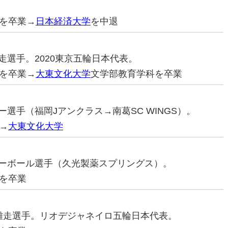
を卒業→
日本経済大学
を中退
離走選手。2020東京五輪日本代表。
を卒業→
大東文化大学
文学部教育学科を卒業
カー選手（福岡Jアンクラス→南葛SC WINGS）。
→
大東文化大学
バレーボール選手（久光製薬スプリングス）。
を卒業
長距離走選手。リオデジャネイロ五輪日本代表。