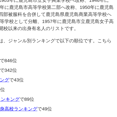
903年に鹿児島市立女子興業学校へ改称、1946年に
8年に鹿児島市高等学校第二部へ改称、1950年に鹿児島
四部被服科を合併して鹿児島県鹿児島商業高等学校へ
高等学校として分離、1957年に鹿児島市立鹿児島女子高
開校以来の出身有名人のリストです。
は、ジャンル別ランキングで以下の順位です。こちら
で846位
で342位
ング
で43位
0位
ランキング
で89位
身高校ランキング
で49位