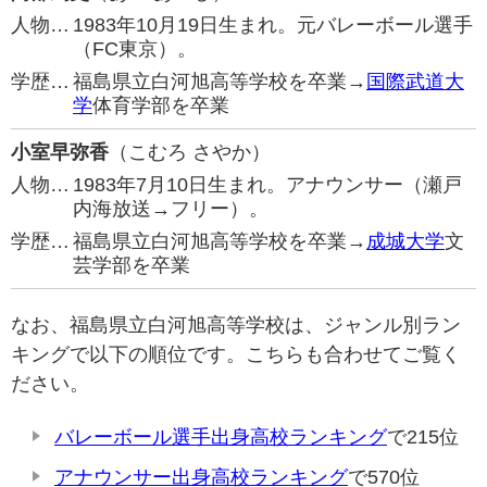
人物…
1983年10月19日生まれ。元バレーボール選手
（FC東京）。
学歴…
福島県立白河旭高等学校を卒業→
国際武道大
学
体育学部を卒業
小室早弥香
（こむろ さやか）
人物…
1983年7月10日生まれ。アナウンサー（瀬戸
内海放送→フリー）。
学歴…
福島県立白河旭高等学校を卒業→
成城大学
文
芸学部を卒業
なお、福島県立白河旭高等学校は、ジャンル別ラン
キングで以下の順位です。こちらも合わせてご覧く
ださい。
バレーボール選手出身高校ランキング
で215位
アナウンサー出身高校ランキング
で570位