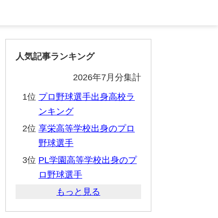
人気記事ランキング
2026年7月分集計
1位
プロ野球選手出身高校ラ
ンキング
2位
享栄高等学校出身のプロ
野球選手
3位
PL学園高等学校出身のプ
ロ野球選手
もっと見る