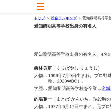
トップ
＞
総合ランキング
＞ 愛知黎明高等学
愛知黎明高等学校出身の有名人
愛知黎明高等学校出身の有名人、4名
栗林良吏
（くりばやし りょうじ）
人物…
1996年7月9日生まれ。プロ
輪、2023WBC）。
学歴…
愛知黎明高等学校を卒業→
名城
的場寛一
（まとば かんいち。現役時
人物…
1977年6月17日生まれ。元