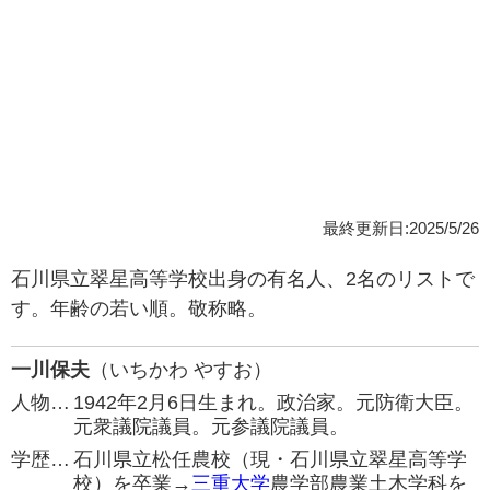
最終更新日:2025/5/26
石川県立翠星高等学校出身の有名人、2名のリストで
す。年齢の若い順。敬称略。
一川保夫
（いちかわ やすお）
人物…
1942年2月6日生まれ。政治家。元防衛大臣。
元衆議院議員。元参議院議員。
学歴…
石川県立松任農校（現・石川県立翠星高等学
校）を卒業→
三重大学
農学部農業土木学科を