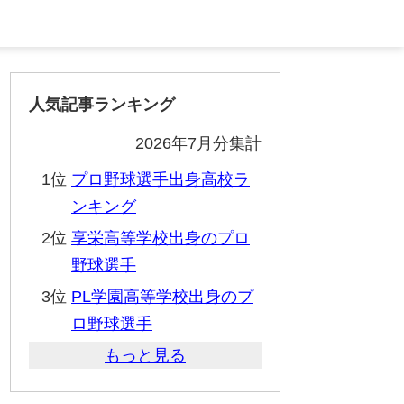
人気記事ランキング
2026年7月分集計
1位
プロ野球選手出身高校ラ
ンキング
2位
享栄高等学校出身のプロ
野球選手
3位
PL学園高等学校出身のプ
ロ野球選手
もっと見る