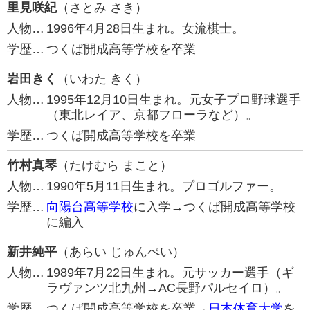
里見咲紀
（さとみ さき）
人物…
1996年4月28日生まれ。女流棋士。
学歴…
つくば開成高等学校を卒業
岩田きく
（いわた きく）
人物…
1995年12月10日生まれ。元女子プロ野球選手
（東北レイア、京都フローラなど）。
学歴…
つくば開成高等学校を卒業
竹村真琴
（たけむら まこと）
人物…
1990年5月11日生まれ。プロゴルファー。
学歴…
向陽台高等学校
に入学→つくば開成高等学校
に編入
新井純平
（あらい じゅんぺい）
人物…
1989年7月22日生まれ。元サッカー選手（ギ
ラヴァンツ北九州→AC長野パルセイロ）。
学歴…
つくば開成高等学校を卒業→
日本体育大学
を