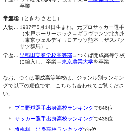
卒業
常盤聡
（ときわ さとし）
人物…
1987年5月14日生まれ。元プロサッカー選手
（水戸ホーリーホック→ギラヴァンツ北九州
→東京ヴェルディ→ロアッソ熊本→ザスパク
サツ群馬）。
学歴…
早稲田実業学校高等部
→つくば開成高等学校
に編入し、卒業→
東京農業大学
を卒業
なお、つくば開成高等学校は、ジャンル別ランキン
グで以下の順位です。こちらも合わせてご覧くださ
い。
プロ野球選手出身高校ランキング
で846位
サッカー選手出身高校ランキング
で438位
将棋棋士出身高校ランキング
で5位