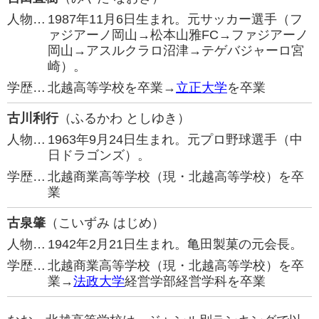
人物…
1987年11月6日生まれ。元サッカー選手（フ
ァジアーノ岡山→松本山雅FC→ファジアーノ
岡山→アスルクラロ沼津→テゲバジャーロ宮
崎）。
学歴…
北越高等学校を卒業→
立正大学
を卒業
古川利行
（ふるかわ としゆき）
人物…
1963年9月24日生まれ。元プロ野球選手（中
日ドラゴンズ）。
学歴…
北越商業高等学校（現・北越高等学校）を卒
業
古泉肇
（こいずみ はじめ）
人物…
1942年2月21日生まれ。亀田製菓の元会長。
学歴…
北越商業高等学校（現・北越高等学校）を卒
業→
法政大学
経営学部経営学科を卒業