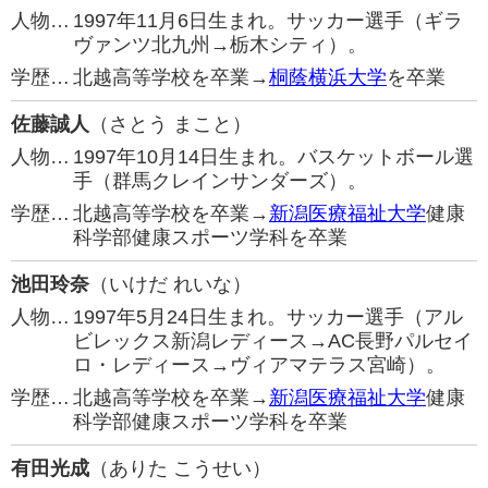
人物…
1997年11月6日生まれ。サッカー選手（ギラ
ヴァンツ北九州→栃木シティ）。
学歴…
北越高等学校を卒業→
桐蔭横浜大学
を卒業
佐藤誠人
（さとう まこと）
人物…
1997年10月14日生まれ。バスケットボール選
手（群馬クレインサンダーズ）。
学歴…
北越高等学校を卒業→
新潟医療福祉大学
健康
科学部健康スポーツ学科を卒業
池田玲奈
（いけだ れいな）
人物…
1997年5月24日生まれ。サッカー選手（アル
ビレックス新潟レディース→AC長野パルセイ
ロ・レディース→ヴィアマテラス宮崎）。
学歴…
北越高等学校を卒業→
新潟医療福祉大学
健康
科学部健康スポーツ学科を卒業
有田光成
（ありた こうせい）