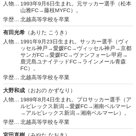
人物…
1993年9月6日生まれ。元サッカー選手（松本
山雅FC→藤枝MYFC）。
学歴…
北越高等学校を卒業
有田光希
（ありた こうき）
人物…
1991年9月23日生まれ。サッカー選手（ヴィ
ッセル神戸→愛媛FC→ヴィッセル神戸→京都
サンガFC→愛媛FC→ヴァンフォーレ甲府→
鹿児島ユナイテッドFC→ラインメール青森
FC）。
学歴…
北越高等学校を卒業
大野和成
（おおの かずなり）
人物…
1989年8月4日生まれ。プロサッカー選手（ア
ルビレックス新潟→愛媛FC→湘南ベルマーレ
→アルビレックス新潟→湘南ベルマーレ）。
学歴…
北越高等学校を卒業
宮田直樹
（みやた なおき）