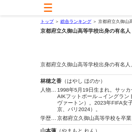
トップ
＞
総合ランキング
＞ 京都府立久御山
京都府立久御山高等学校出身の有名人
京都府立久御山高等学校出身の有名人
林穂之香
（はやし ほのか）
人物…
1998年5月19日生まれ。サ
AIKフットボール→イングラ
ヴァートン）。2023年FIFA
京、パリ2024）。
学歴…
京都府立久御山高等学校を卒業
山本蓮
（やまもと れん）