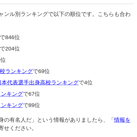
ャンル別ランキングで以下の順位です。こちらも合わ
で846位
で204位
0位
校ランキング
で69位
ップ日本代表選手出身高校ランキング
で4位
ランキング
で67位
ランキング
で89位
身の有名人だ」という情報がありましたら、「
情報を
寄せください。