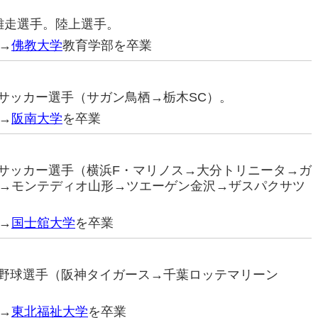
距離走選手。陸上選手。
→
佛教大学
教育学部を卒業
プロサッカー選手（サガン鳥栖→栃木SC）。
→
阪南大学
を卒業
プロサッカー選手（横浜F・マリノス→大分トリニータ→ガ
→モンテディオ山形→ツエーゲン金沢→ザスパクサツ
→
国士舘大学
を卒業
プロ野球選手（阪神タイガース→千葉ロッテマリーン
→
東北福祉大学
を卒業