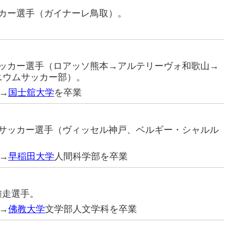
サッカー選手（ガイナーレ鳥取）。
ロサッカー選手（ロアッソ熊本→アルテリーヴォ和歌山→
ニウムサッカー部）。
→
国士舘大学
を卒業
プロサッカー選手（ヴィッセル神戸、ベルギー・シャルル
→
早稲田大学
人間科学部を卒業
離走選手。
→
佛教大学
文学部人文学科を卒業