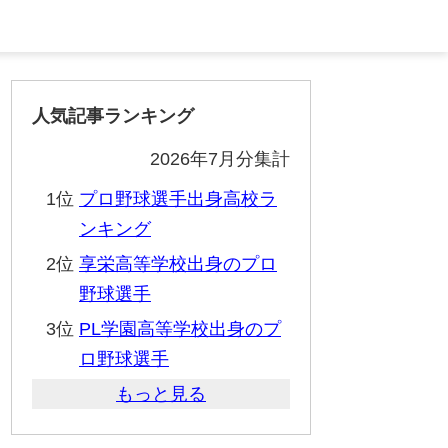
人気記事ランキング
2026年7月分集計
1位
プロ野球選手出身高校ラ
ンキング
2位
享栄高等学校出身のプロ
野球選手
3位
PL学園高等学校出身のプ
ロ野球選手
もっと見る