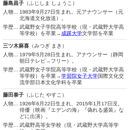
藤島昌子
（ふじしま しょうこ）
人物…
1983年9月27日生まれ。元アナウンサー（元
北海道文化放送）。
学歴…
武蔵野女子学院高等学校（現・武蔵野大学高
等学校）を卒業→
成蹊大学
文学部を卒業
三ツ木麻喜
（みつぎ まき）
人物…
1979年5月28日生まれ。アナウンサー（静岡
朝日テレビ→フリー）。
学歴…
武蔵野女子学院高等学校（現・武蔵野大学高
等学校）を卒業→
学習院女子大学
国際文化交
流学部日本文化学科を卒業
藤田泰子
（ふじた やすこ）
人物…
1926年6月22日生まれ、2015年1月17日没。
俳優（映画『エデンの海』『偽れる盛装』な
どに出演）。
学歴…
武蔵野高等女学校（現・武蔵野大学高等学