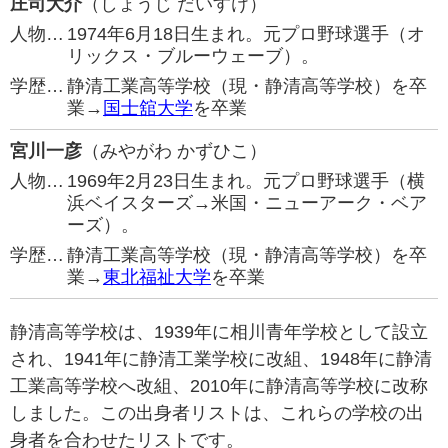
庄司大介
（しょうじ だいすけ）
人物…
1974年6月18日生まれ。元プロ野球選手（オ
リックス・ブルーウェーブ）。
学歴…
静清工業高等学校（現・静清高等学校）を卒
業→
国士舘大学
を卒業
宮川一彦
（みやがわ かずひこ）
人物…
1969年2月23日生まれ。元プロ野球選手（横
浜ベイスターズ→米国・ニューアーク・ベア
ーズ）。
学歴…
静清工業高等学校（現・静清高等学校）を卒
業→
東北福祉大学
を卒業
静清高等学校は、1939年に相川青年学校として設立
され、1941年に静清工業学校に改組、1948年に静清
工業高等学校へ改組、2010年に静清高等学校に改称
しました。この出身者リストは、これらの学校の出
身者を合わせたリストです。