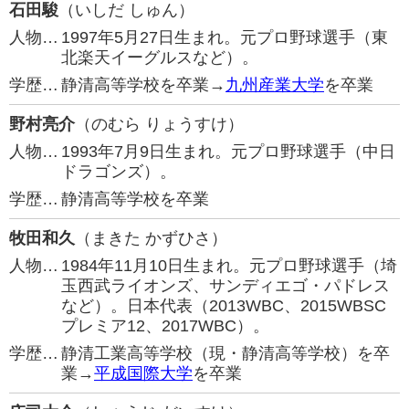
石田駿
（いしだ しゅん）
人物…
1997年5月27日生まれ。元プロ野球選手（東
北楽天イーグルスなど）。
学歴…
静清高等学校を卒業→
九州産業大学
を卒業
野村亮介
（のむら りょうすけ）
人物…
1993年7月9日生まれ。元プロ野球選手（中日
ドラゴンズ）。
学歴…
静清高等学校を卒業
牧田和久
（まきた かずひさ）
人物…
1984年11月10日生まれ。元プロ野球選手（埼
玉西武ライオンズ、サンディエゴ・パドレス
など）。日本代表（2013WBC、2015WBSC
プレミア12、2017WBC）。
学歴…
静清工業高等学校（現・静清高等学校）を卒
業→
平成国際大学
を卒業