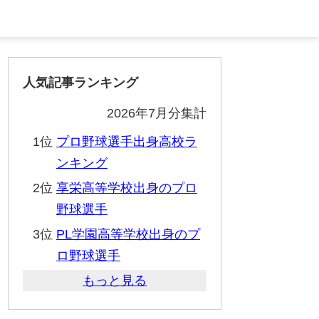
人気記事ランキング
2026年7月分集計
1位
プロ野球選手出身高校ラ
ンキング
2位
享栄高等学校出身のプロ
野球選手
3位
PL学園高等学校出身のプ
ロ野球選手
もっと見る