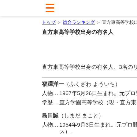
トップ
＞
総合ランキング
＞ 直方東高等学校
直方東高等学校出身の有名人
直方東高等学校出身の有名人、3名の
福澤洋一
（ふくざわ よういち）
人物…
1967年5月26日生まれ。元
学歴…
直方学園高等学校（現・直方東
島田誠
（しまだ まこと）
人物…
1954年9月3日生まれ。元プ
ス）。