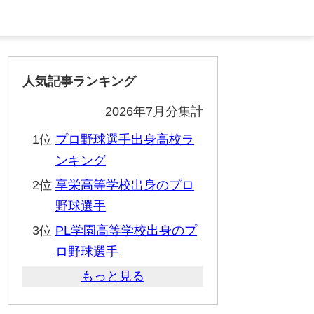
人気記事ランキング
2026年7月分集計
1位
プロ野球選手出身高校ラ
ンキング
2位
享栄高等学校出身のプロ
野球選手
3位
PL学園高等学校出身のプ
ロ野球選手
もっと見る