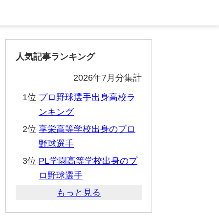
人気記事ランキング
2026年7月分集計
1位
プロ野球選手出身高校ラ
ンキング
2位
享栄高等学校出身のプロ
野球選手
3位
PL学園高等学校出身のプ
ロ野球選手
もっと見る