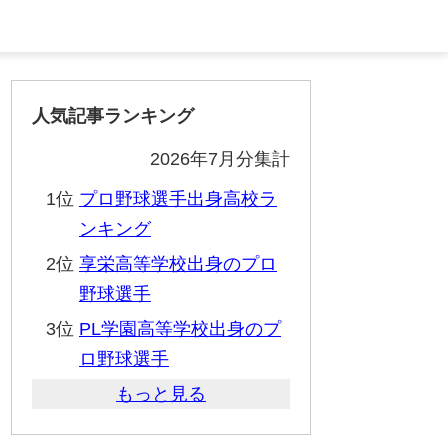
人気記事ランキング
2026年7月分集計
1位
プロ野球選手出身高校ラ
ンキング
2位
享栄高等学校出身のプロ
野球選手
3位
PL学園高等学校出身のプ
ロ野球選手
もっと見る