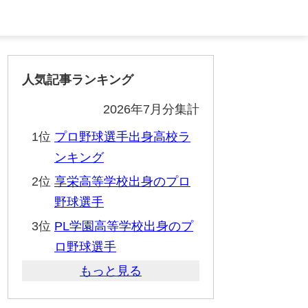
人気記事ランキング
2026年7月分集計
1位
プロ野球選手出身高校ラ
ンキング
2位
享栄高等学校出身のプロ
野球選手
3位
PL学園高等学校出身のプ
ロ野球選手
もっと見る