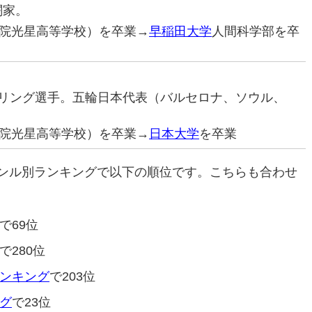
闘家。
院光星高等学校）を卒業→
早稲田大学
人間科学部を卒
レスリング選手。五輪日本代表（バルセロナ、ソウル、
院光星高等学校）を卒業→
日本大学
を卒業
ンル別ランキングで以下の順位です。こちらも合わせ
で69位
で280位
ンキング
で203位
グ
で23位