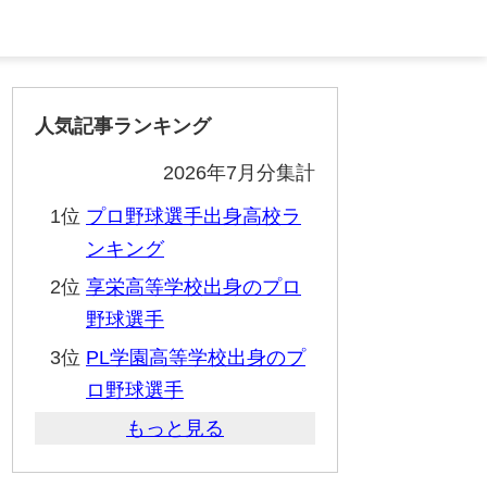
人気記事ランキング
2026年7月分集計
1位
プロ野球選手出身高校ラ
ンキング
2位
享栄高等学校出身のプロ
野球選手
3位
PL学園高等学校出身のプ
ロ野球選手
もっと見る