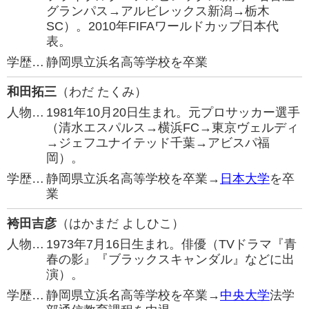
グランパス→アルビレックス新潟→栃木
SC）。2010年FIFAワールドカップ日本代
表。
学歴…
静岡県立浜名高等学校を卒業
和田拓三
（わだ たくみ）
人物…
1981年10月20日生まれ。元プロサッカー選手
（清水エスパルス→横浜FC→東京ヴェルディ
→ジェフユナイテッド千葉→アビスパ福
岡）。
学歴…
静岡県立浜名高等学校を卒業→
日本大学
を卒
業
袴田吉彦
（はかまだ よしひこ）
人物…
1973年7月16日生まれ。俳優（TVドラマ『青
春の影』『ブラックスキャンダル』などに出
演）。
学歴…
静岡県立浜名高等学校を卒業→
中央大学
法学