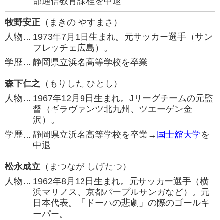
部通信教育課程を中退
牧野安正
（まきの やすまさ）
人物…
1973年7月1日生まれ。元サッカー選手（サン
フレッチェ広島）。
学歴…
静岡県立浜名高等学校を卒業
森下仁之
（もりした ひとし）
人物…
1967年12月9日生まれ。Jリーグチームの元監
督（ギラヴァンツ北九州、ツエーゲン金
沢）。
学歴…
静岡県立浜名高等学校を卒業→
国士舘大学
を
中退
松永成立
（まつなが しげたつ）
人物…
1962年8月12日生まれ。元サッカー選手（横
浜マリノス、京都パープルサンガなど）。元
日本代表。「ドーハの悲劇」の際のゴールキ
ーパー。