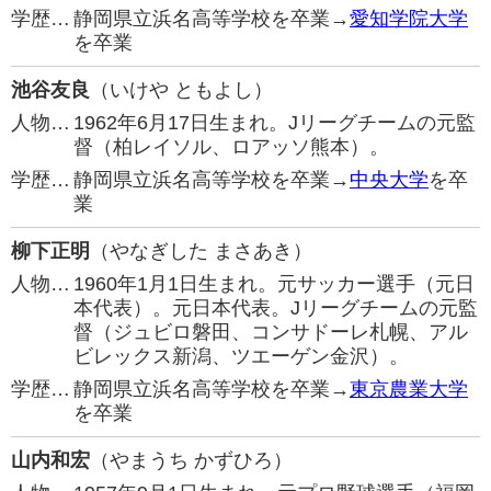
学歴…
静岡県立浜名高等学校を卒業→
愛知学院大学
を卒業
池谷友良
（いけや ともよし）
人物…
1962年6月17日生まれ。Jリーグチームの元監
督（柏レイソル、ロアッソ熊本）。
学歴…
静岡県立浜名高等学校を卒業→
中央大学
を卒
業
柳下正明
（やなぎした まさあき）
人物…
1960年1月1日生まれ。元サッカー選手（元日
本代表）。元日本代表。Jリーグチームの元監
督（ジュビロ磐田、コンサドーレ札幌、アル
ビレックス新潟、ツエーゲン金沢）。
学歴…
静岡県立浜名高等学校を卒業→
東京農業大学
を卒業
山内和宏
（やまうち かずひろ）