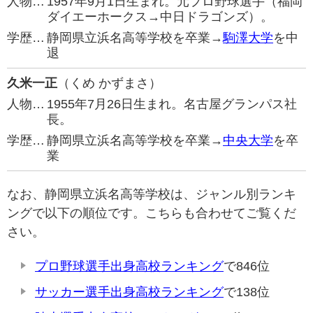
人物…
1957年9月1日生まれ。元プロ野球選手（福岡
ダイエーホークス→中日ドラゴンズ）。
学歴…
静岡県立浜名高等学校を卒業→
駒澤大学
を中
退
久米一正
（くめ かずまさ）
人物…
1955年7月26日生まれ。名古屋グランパス社
長。
学歴…
静岡県立浜名高等学校を卒業→
中央大学
を卒
業
なお、静岡県立浜名高等学校は、ジャンル別ランキ
ングで以下の順位です。こちらも合わせてご覧くだ
さい。
プロ野球選手出身高校ランキング
で846位
サッカー選手出身高校ランキング
で138位