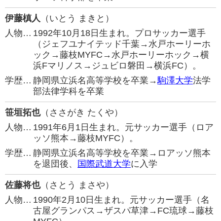
伊藤槙人
（いとう まきと）
人物…
1992年10月18日生まれ。プロサッカー選手
（ジェフユナイテッド千葉→水戸ホーリーホ
ック→藤枝MYFC→水戸ホーリーホック→横
浜Fマリノス→ジュビロ磐田→横浜FC）。
学歴…
静岡県立浜名高等学校を卒業→
駒澤大学
法学
部法律学科を卒業
笹垣拓也
（ささがき たくや）
人物…
1991年6月1日生まれ。元サッカー選手（ロア
ッソ熊本→藤枝MYFC）。
学歴…
静岡県立浜名高等学校を卒業→ロアッソ熊本
を退団後、
国際武道大学
に入学
佐藤将也
（さとう まさや）
人物…
1990年2月10日生まれ。元サッカー選手（名
古屋グランパス→ザスパ草津→FC琉球→藤枝