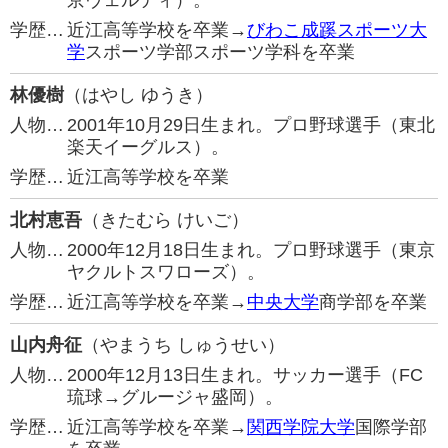
京ヴェルディ）。
学歴…
近江高等学校を卒業→
びわこ成蹊スポーツ大
学
スポーツ学部スポーツ学科を卒業
林優樹
（はやし ゆうき）
人物…
2001年10月29日生まれ。プロ野球選手（東北
楽天イーグルス）。
学歴…
近江高等学校を卒業
北村恵吾
（きたむら けいご）
人物…
2000年12月18日生まれ。プロ野球選手（東京
ヤクルトスワローズ）。
学歴…
近江高等学校を卒業→
中央大学
商学部を卒業
山内舟征
（やまうち しゅうせい）
人物…
2000年12月13日生まれ。サッカー選手（FC
琉球→グルージャ盛岡）。
学歴…
近江高等学校を卒業→
関西学院大学
国際学部