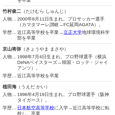
を卒業
竹村俊二
（たけむら しゅんじ）
人物…
2000年8月11日生まれ。プロサッカー選手
（カマタマーレ讃岐→FC延岡AGATA）。
学歴…
近江高等学校を卒業→
立正大学
地球環境科学
部を卒業
京山将弥
（きょうやま まさや）
人物…
1998年7月4日生まれ。プロ野球選手（横浜
DeNAベイスターズ→韓国・ロッテ・ジャイ
アンツ）。
学歴…
近江高等学校を卒業
植田海
（うえだ かい）
人物…
1996年4月19日生まれ。プロ野球選手（阪神
タイガース）。
学歴…
日本航空高等学校
に入学→近江高等学校に転
校し、卒業