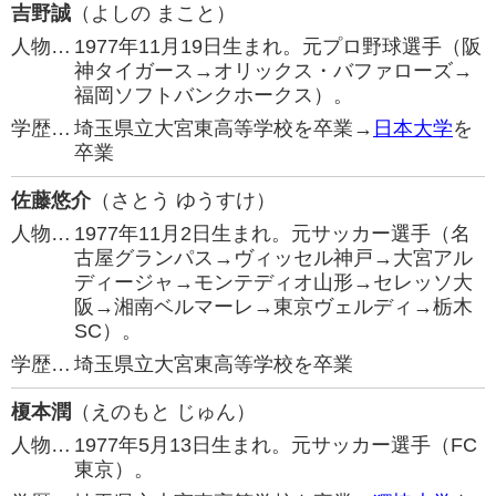
吉野誠
（よしの まこと）
人物…
1977年11月19日生まれ。元プロ野球選手（阪
神タイガース→オリックス・バファローズ→
福岡ソフトバンクホークス）。
学歴…
埼玉県立大宮東高等学校を卒業→
日本大学
を
卒業
佐藤悠介
（さとう ゆうすけ）
人物…
1977年11月2日生まれ。元サッカー選手（名
古屋グランパス→ヴィッセル神戸→大宮アル
ディージャ→モンテディオ山形→セレッソ大
阪→湘南ベルマーレ→東京ヴェルディ→栃木
SC）。
学歴…
埼玉県立大宮東高等学校を卒業
榎本潤
（えのもと じゅん）
人物…
1977年5月13日生まれ。元サッカー選手（FC
東京）。