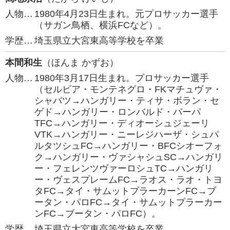
人物…
1980年4月23日生まれ。元プロサッカー選手
（サガン鳥栖、横浜FCなど）。
学歴…
埼玉県立大宮東高等学校を卒業
本間和生
（ほんま かずお）
人物…
1980年3月17日生まれ。プロサッカー選手
（セルビア・モンテネグロ・FKマチュヴァ・
シャバツ→ハンガリー・ティサ・ボラン・セ
ゲド→ハンガリー・ロンバルド・パーパ
TFC→ハンガリー・ディオーシュジェーリ
VTK→ハンガリー・ニーレジハーザ・シュパ
ルタツシュFC→ハンガリー・BFCシオーフォ
ク→ハンガリー・ヴァシャシュSC→ハンガリ
ー・フェレンツヴァーロシュTC→ハンガリ
ー・ヴェスプレームFC→ラオス・ラオ・トヨ
タFC→タイ・サムットプラーカーンFC→ブ
ータン・パロFC→タイ・サムットプラーカー
ンFC→ブータン・パロFC）。
学歴…
埼玉県立大宮東高等学校を卒業