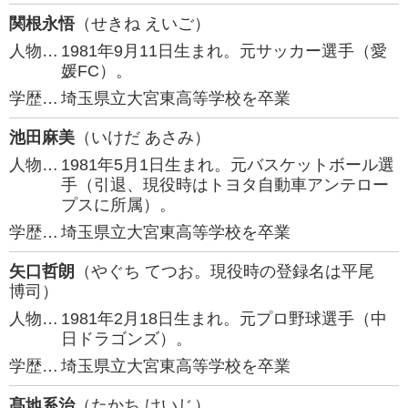
関根永悟
（せきね えいご）
人物…
1981年9月11日生まれ。元サッカー選手（愛
媛FC）。
学歴…
埼玉県立大宮東高等学校を卒業
池田麻美
（いけだ あさみ）
人物…
1981年5月1日生まれ。元バスケットボール選
手（引退、現役時はトヨタ自動車アンテロー
プスに所属）。
学歴…
埼玉県立大宮東高等学校を卒業
矢口哲朗
（やぐち てつお。現役時の登録名は平尾
博司）
人物…
1981年2月18日生まれ。元プロ野球選手（中
日ドラゴンズ）。
学歴…
埼玉県立大宮東高等学校を卒業
髙地系治
（たかち けいじ）