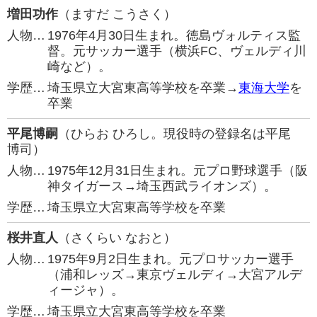
増田功作
（ますだ こうさく）
人物…
1976年4月30日生まれ。徳島ヴォルティス監
督。元サッカー選手（横浜FC、ヴェルディ川
崎など）。
学歴…
埼玉県立大宮東高等学校を卒業→
東海大学
を
卒業
平尾博嗣
（ひらお ひろし。現役時の登録名は平尾
博司）
人物…
1975年12月31日生まれ。元プロ野球選手（阪
神タイガース→埼玉西武ライオンズ）。
学歴…
埼玉県立大宮東高等学校を卒業
桜井直人
（さくらい なおと）
人物…
1975年9月2日生まれ。元プロサッカー選手
（浦和レッズ→東京ヴェルディ→大宮アルデ
ィージャ）。
学歴…
埼玉県立大宮東高等学校を卒業