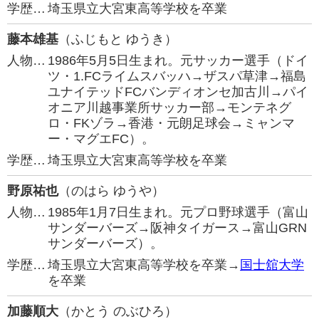
学歴…
埼玉県立大宮東高等学校を卒業
藤本雄基
（ふじもと ゆうき）
人物…
1986年5月5日生まれ。元サッカー選手（ドイ
ツ・1.FCライムスバッハ→ザスパ草津→福島
ユナイテッドFCバンディオンセ加古川→パイ
オニア川越事業所サッカー部→モンテネグ
ロ・FKゾラ→香港・元朗足球会→ミャンマ
ー・マグエFC）。
学歴…
埼玉県立大宮東高等学校を卒業
野原祐也
（のはら ゆうや）
人物…
1985年1月7日生まれ。元プロ野球選手（富山
サンダーバーズ→阪神タイガース→富山GRN
サンダーバーズ）。
学歴…
埼玉県立大宮東高等学校を卒業→
国士舘大学
を卒業
加藤順大
（かとう のぶひろ）