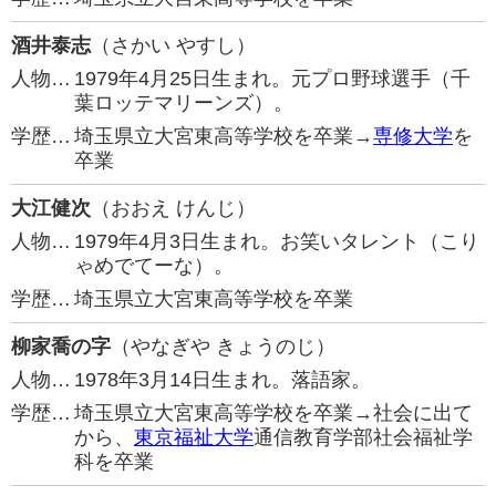
酒井泰志
（さかい やすし）
人物…
1979年4月25日生まれ。元プロ野球選手（千
葉ロッテマリーンズ）。
学歴…
埼玉県立大宮東高等学校を卒業→
専修大学
を
卒業
大江健次
（おおえ けんじ）
人物…
1979年4月3日生まれ。お笑いタレント（こり
ゃめでてーな）。
学歴…
埼玉県立大宮東高等学校を卒業
柳家喬の字
（やなぎや きょうのじ）
人物…
1978年3月14日生まれ。落語家。
学歴…
埼玉県立大宮東高等学校を卒業→社会に出て
から、
東京福祉大学
通信教育学部社会福祉学
科を卒業