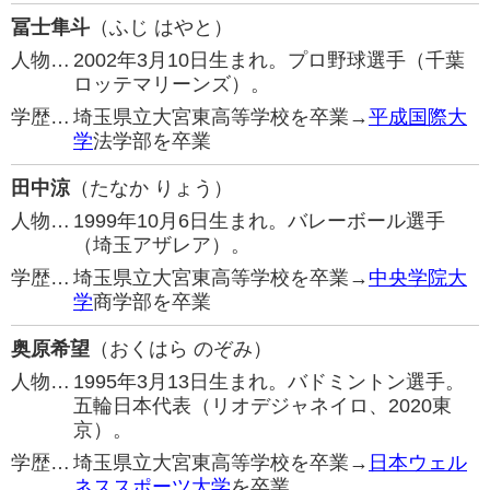
冨士隼斗
（ふじ はやと）
人物…
2002年3月10日生まれ。プロ野球選手（千葉
ロッテマリーンズ）。
学歴…
埼玉県立大宮東高等学校を卒業→
平成国際大
学
法学部を卒業
田中涼
（たなか りょう）
人物…
1999年10月6日生まれ。バレーボール選手
（埼玉アザレア）。
学歴…
埼玉県立大宮東高等学校を卒業→
中央学院大
学
商学部を卒業
奥原希望
（おくはら のぞみ）
人物…
1995年3月13日生まれ。バドミントン選手。
五輪日本代表（リオデジャネイロ、2020東
京）。
学歴…
埼玉県立大宮東高等学校を卒業→
日本ウェル
ネススポーツ大学
を卒業