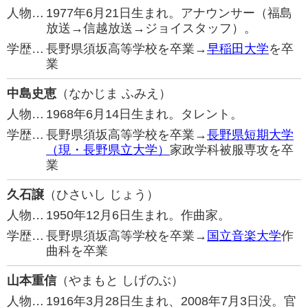
人物…
1977年6月21日生まれ。アナウンサー（福島
放送→信越放送→ジョイスタッフ）。
学歴…
長野県須坂高等学校を卒業→
早稲田大学
を卒
業
中島史恵
（なかじま ふみえ）
人物…
1968年6月14日生まれ。タレント。
学歴…
長野県須坂高等学校を卒業→
長野県短期大学
（現・長野県立大学）
家政学科被服専攻を卒
業
久石譲
（ひさいし じょう）
人物…
1950年12月6日生まれ。作曲家。
学歴…
長野県須坂高等学校を卒業→
国立音楽大学
作
曲科を卒業
山本重信
（やまもと しげのぶ）
人物…
1916年3月28日生まれ、2008年7月3日没。官