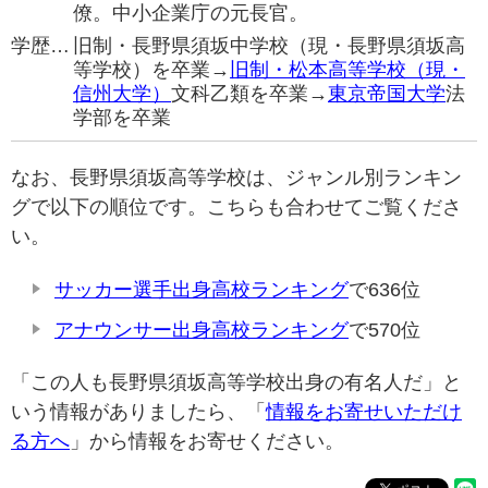
僚。中小企業庁の元長官。
学歴…
旧制・長野県須坂中学校（現・長野県須坂高
等学校）を卒業→
旧制・松本高等学校（現・
信州大学）
文科乙類を卒業→
東京帝国大学
法
学部を卒業
なお、長野県須坂高等学校は、ジャンル別ランキン
グで以下の順位です。こちらも合わせてご覧くださ
い。
サッカー選手出身高校ランキング
で636位
アナウンサー出身高校ランキング
で570位
「この人も長野県須坂高等学校出身の有名人だ」と
いう情報がありましたら、「
情報をお寄せいただけ
る方へ
」から情報をお寄せください。