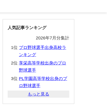
人気記事ランキング
2026年7月分集計
1位
プロ野球選手出身高校ラ
ンキング
2位
享栄高等学校出身のプロ
野球選手
3位
PL学園高等学校出身のプ
ロ野球選手
もっと見る