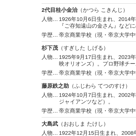
2代目桂小金治
（かつら こきんじ）
人物…
1926年10月6日生まれ、20
『ご存知遠山の金さん』などに
学歴…
帝京商業学校（現・帝京大学中
杉下茂
（すぎした しげる）
人物…
1925年9月17日生まれ、20
映オリオンズ）。プロ野球チー
学歴…
帝京商業学校（現・帝京大学中
藤原鉄之助
（ふじわら てつのすけ）
人物…
1924年10月7日生まれ、20
ジャイアンツなど）。
学歴…
帝京商業学校（現・帝京大学中
大島武
（おおしま たけし）
人物…
1922年12月15日生まれ、20